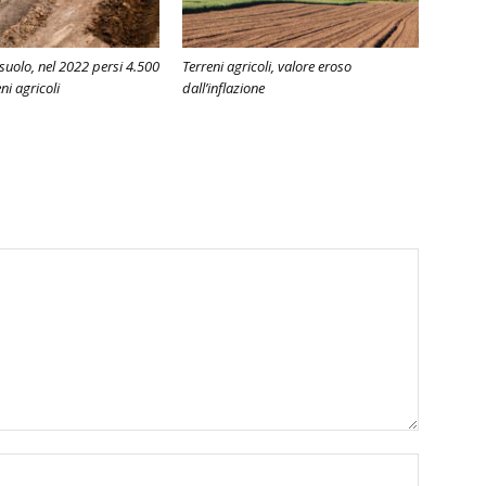
Il mercat
sebbene q
uolo, nel 2022 persi 4.500
Terreni agricoli, valore eroso
pandemia 
eni agricoli
dall’inflazione
contratt
Nord-est 
di grandi
di pregio
rivela ne
frutteti 
sostanzia