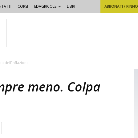
TATTI
CORSI
EDAGRICOLE
LIBRI
ABBONATI / RINN
a dell’inflazione
empre meno. Colpa