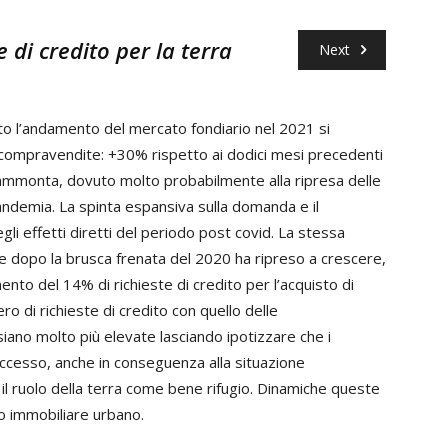
te di credito per la terra
Next
ato l’andamento del mercato fondiario nel 2021 si
compravendite: +30% rispetto ai dodici mesi precedenti
 ammonta, dovuto molto probabilmente alla ripresa delle
pandemia. La spinta espansiva sulla domanda e il
gli effetti diretti del periodo post covid. La stessa
he dopo la brusca frenata del 2020 ha ripreso a crescere,
nto del 14% di richieste di credito per l’acquisto di
ero di richieste di credito con quello delle
iano molto più elevate lasciando ipotizzare che i
n eccesso, anche in conseguenza alla situazione
l ruolo della terra come bene rifugio. Dinamiche queste
o immobiliare urbano.