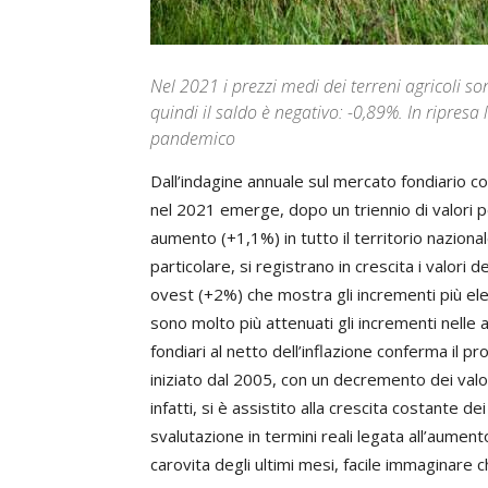
Nel 2021 i prezzi medi dei terreni agricoli so
quindi il saldo è negativo: -0,89%. In ripresa
pandemico
Dall’indagine annuale sul mercato fondiario c
nel 2021 emerge, dopo un triennio di valori pe
aumento (+1,1%) in tutto il territorio naziona
particolare, si registrano in crescita i valori 
ovest (+2%) che mostra gli incrementi più el
sono molto più attenuati gli incrementi nelle al
fondiari al netto dell’inflazione conferma il p
iniziato dal 2005, con un decremento dei valori 
infatti, si è assistito alla crescita costante de
svalutazione in termini reali legata all’aumento
carovita degli ultimi mesi, facile immaginare 