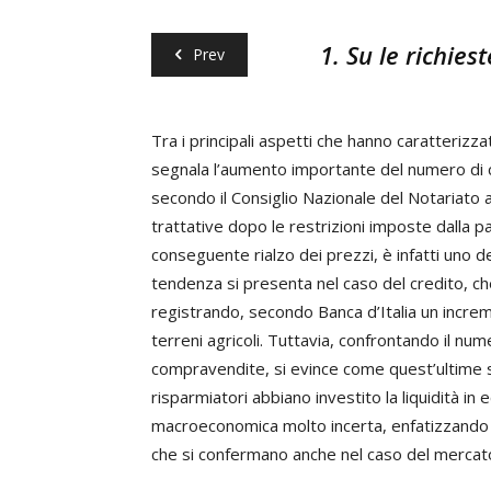
1. Su le richies
Prev
Tra i principali aspetti che hanno caratterizz
segnala l’aumento importante del numero di 
secondo il Consiglio Nazionale del Notariato
trattative dopo le restrizioni imposte dalla 
conseguente rialzo dei prezzi, è infatti uno de
tendenza si presenta nel caso del credito, c
registrando, secondo Banca d’Italia un increme
terreni agricoli. Tuttavia, confrontando il num
compravendite, si evince come quest’ultime s
risparmiatori abbiano investito la liquidità i
macroeconomica molto incerta, enfatizzando i
che si confermano anche nel caso del mercat