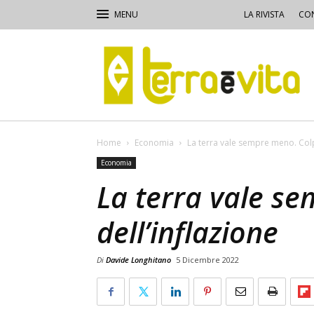
LA RIVISTA
CON
Terra
e
Vita
Home
Economia
La terra vale sempre meno. Colp
Economia
La terra vale s
dell’inflazione
Di
Davide Longhitano
5 Dicembre 2022