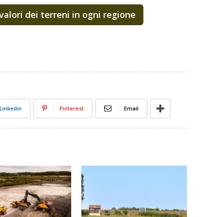
 valori dei terreni in ogni regione
Linkedin
Pinterest
Email
Fig. 2 Valori 
Resta abb
concentra
trevigia
Mezzogior