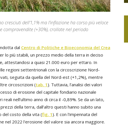
no cresciuti dell’1,1% ma l’inflazione ha corso più veloce
 le compravendite (+30%), crollate nel periodo
ondotta dal
Centro di Politiche e Bioeconomia del Crea
r lo più stabili, un prezzo medio della terra in deciso
le, attestandosi a quasi 21.000 euro per ettaro. In
delle regioni settentrionali con la circoscrizione Nord-
evati, seguita da quella del Nord-est (+1,2%), mentre
tre circoscrizioni (
tab. 1
). Tuttavia, l’analisi dei valori
rocesso di erosione del capitale fondiario nazionale
reali nell’ultimo anno di circa il -0,89%. Se da un lato,
i prezzi della terra, dall’altro questi hanno subito una
 del costo della vita (
fig. 1
). E con l'impennata del
che nel 2022 l'erosione del valore sia ancora maggiore.