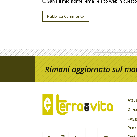
Salva il mio nome, email e sito web in ques
Rimani aggiornato sul mon
Attu
Difes
Leggi
Prez
Fert