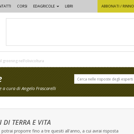
TATTI
CORSI
EDAGRICOLE
LIBRI
ABBONATI / RINN
l greening nell’olivicoltura
e
 a cura di Angelo Frascarelli
I DI TERRA E VITA
potrai proporre fino a tre quesiti all'anno, a cui avrai risposta