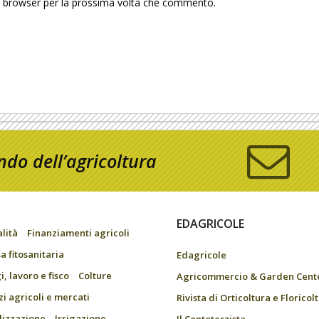
to browser per la prossima volta che commento.
do dell’agricoltura
EDAGRICOLE
alità
Finanziamenti agricoli
a fitosanitaria
Edagricole
, lavoro e fisco
Colture
Agricommercio & Garden Cent
zi agricoli e mercati
Rivista di Orticoltura e Floricol
ilizzazione
Irrigazione
Il Contoterzista