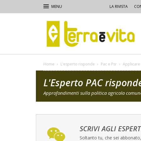
LA RIVISTA
CON
Terra
e
Vita
Home
L'esperto risponde
Pac e Psr
Applicare i
L'Esperto PAC rispond
Approfondimenti sulla politica agricola comune
SCRIVI AGLI ESPERT
Soltanto tu, che sei abbonato, 