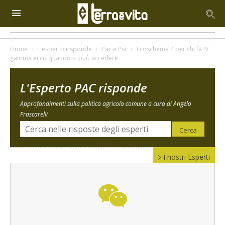
Home
L'esperto risponde
Pac e Psr
Ecoschema 4 per chi fa IV
gamma ecco quando si può accedere
L'Esperto PAC risponde
Approfondimenti sulla politica agricola comune a cura di Angelo
Frascarelli
I nostri Esperti