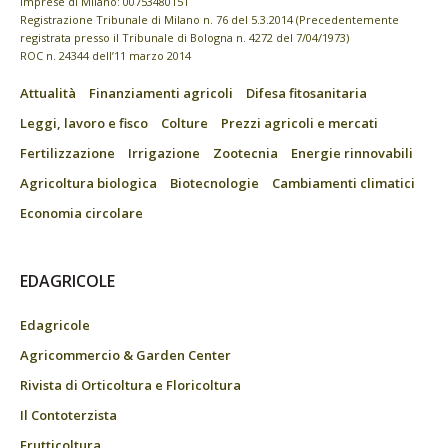
imprese di Milano: 00753480151
Registrazione Tribunale di Milano n. 76 del 5.3.2014 (Precedentemente
registrata presso il Tribunale di Bologna n. 4272 del 7/04/1973)
ROC n. 24344 dell’11 marzo 2014
Attualità
Finanziamenti agricoli
Difesa fitosanitaria
Leggi, lavoro e fisco
Colture
Prezzi agricoli e mercati
Fertilizzazione
Irrigazione
Zootecnia
Energie rinnovabili
Agricoltura biologica
Biotecnologie
Cambiamenti climatici
Economia circolare
EDAGRICOLE
Edagricole
Agricommercio & Garden Center
Rivista di Orticoltura e Floricoltura
Il Contoterzista
Frutticoltura