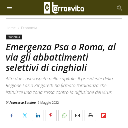
Home
Economia
Economia
Emergenza Psa a Roma, al
via gli abbattimenti
selettivi di cinghiali
Altri due casi sospetti nella capitale. Il presidente della
Regione Lazio Zingaretti ha firmato l’ordinanza che
istituisce una zona rossa contro la diffusione del virus
Di
Francesca Baccino
9 Maggio 2022