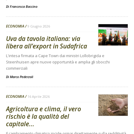
Di
Francesca Baccino
ECONOMIA
9 Giugno 2026
Uva da tavola italiana: via
libera all’export in Sudafrica
L'intesa firmata a Cape Town dai ministri Lollobrigida e
Steenhuisen apre nuove opportunità e amplia gli sbocchi
commerciali
Di
Marco Pederzoli
ECONOMIA
16 Aprile 2026
Agricoltura e clima, il vero
rischio è la qualità del
capitale...
Il cambiamento climatico incide ormai direttamente sulla redditività