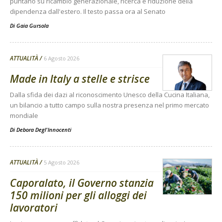
puntano su ricambio generazionale, ricerca e riduzione della
dipendenza dall'estero. Il testo passa ora al Senato
Di
Gaia Gursola
ATTUALITÀ
6 Agosto 2026
Made in Italy a stelle e strisce
Dalla sfida dei dazi al riconoscimento Unesco della Cucina Italiana,
un bilancio a tutto campo sulla nostra presenza nel primo mercato
mondiale
Di
Debora Degl'Innocenti
ATTUALITÀ
5 Agosto 2026
Caporalato, il Governo stanzia
150 milioni per gli alloggi dei
lavoratori