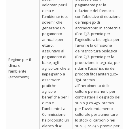
volontari per il
pagamento per la
clima e
riduzione del farmaco
l’ambiente (eco-
con l’obiettivo di riduzione
schemi) che
dell’impiego di
generano un
antimocrobici in zootecnia
pagamento
(Eco-1);2. premio per
annuale per
l’agricoltura biologica, per
ettaro,
favorire la diffusione
aggiuntivo al
dell’agricoltura biologica
pagamento di
(Eco-2);3. premio per la
Regime per il
base, agli
produzione integrata, per
clima e
agricoltori che si
ridurre l’uso/rischio dei
l’ambiente
impegnano a
prodotti fitosanitari (Eco-
(ecoschemi)
osservare
3);4. premio
pratiche
all’inerbimento delle
agricole
colture permanenti per
benefiche per il
contrastare il degrado del
clima e
suolo (Eco-4);5. premio
l'ambiente.La
per l’avvicendamento
Commissione
colturale per aumentare
ha proposto un
lo stock di carbonio nei
elenco di 41
suoli (Eco-5);6. premio per