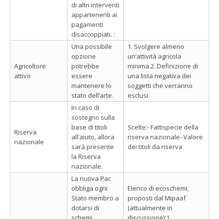
di altri interventi
appartenenti ai
pagamenti
disaccoppiati. :
Una possibile
1. Svolgere almeno
opzione
un’attività agricola
Agricoltore
potrebbe
minima.2. Definizione di
attivo
essere
una lista negativa dei
mantenere lo
soggetti che verranno
stato dell’arte.
esclusi.
In caso di
sostegno sulla
base di titoli
Scelte:- Fattispecie della
Riserva
all’aiuto, allora
riserva nazionale- Valore
nazionale
sarà presente
dei titoli da riserva
la Riserva
nazionale.
La nuova Pac
obbliga ogni
Elenco di ecoschemi,
Stato membro a
proposti dal Mipaaf
dotarsi di
(attualmente in
schemi
discussione):1.