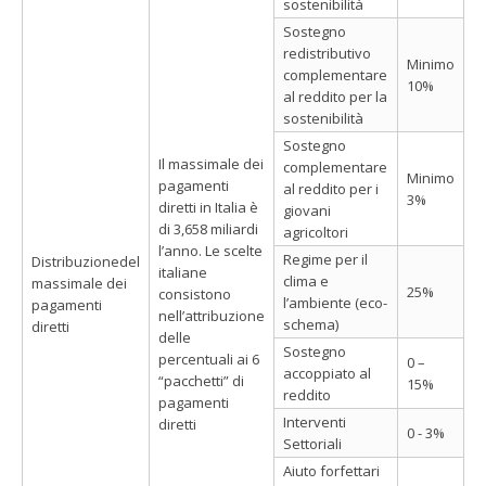
sostenibilità
Sostegno
redistributivo
Minimo
complementare
10%
al reddito per la
sostenibilità
Sostegno
Il massimale dei
complementare
Minimo
pagamenti
al reddito per i
3%
diretti in Italia è
giovani
di 3,658 miliardi
agricoltori
l’anno. Le scelte
Regime per il
Distribuzionedel
italiane
clima e
massimale dei
25%
consistono
l’ambiente (eco-
pagamenti
nell’attribuzione
schema)
diretti
delle
Sostegno
percentuali ai 6
0 –
accoppiato al
“pacchetti” di
15%
reddito
pagamenti
Interventi
diretti
0 - 3%
Settoriali
Aiuto forfettari