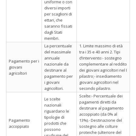
uniforme o con
diversi importi
per scaglioni di
ettari, che
saranno fissati
dagli Stati
membri.
La percentuale
1. Limite massimo di età
del massimale
tra i 35 e 40 anni 2. Tipi
annuale
d’intervento:- sostegno
Pagamento per i
nazionale da
complementare al reddito
giovani
destinare al
dei giovani agricoltori nel I
agricoltori
pagamento per
pilastro;- insediamento
i giovani
giovani agricoltori nel
agricoltori.
secondo pilastro.
Scelte:- Percentuale dei
Le scelte
pagamenti diretti da
nazionali
destinare al pagamento
riguardano le
accoppiato (da 0% al
tipologie di
Pagamento
13%).- Destinazione del
prodotti che
accoppiato
sostegno alle colture
possono
proteiche (ulteriore del
usufruire del