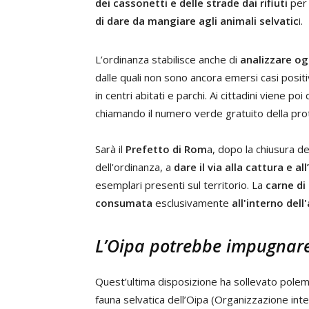
dei cassonetti e delle strade dai rifiuti
per 
di dare da mangiare agli animali selvatic
i.
L’ordinanza stabilisce anche di
analizzare og
dalle quali non sono ancora emersi casi positivi
in centri abitati e parchi. Ai cittadini viene poi
chiamando il numero verde gratuito della prot
Sarà il
Prefetto di Rom
a, dopo la chiusura de
dell'ordinanza, a
dare il via alla cattura e a
esemplari presenti sul territorio. La
carne di
consumata
esclusivamente
all'interno dell
L’Oipa potrebbe impugnare
Quest’ultima disposizione ha sollevato pole
fauna selvatica dell’Oipa (Organizzazione inte