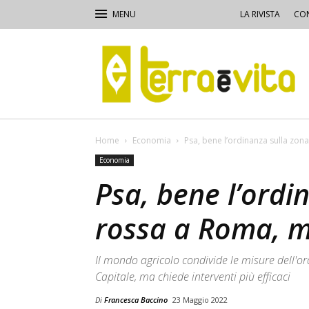
LA RIVISTA
CON
Terra
e
Vita
Home
Economia
Psa, bene l’ordinanza sulla zo
Economia
Psa, bene l’ordi
rossa a Roma, 
Il mondo agricolo condivide le misure dell'or
Capitale, ma chiede interventi più efficaci
Di
Francesca Baccino
23 Maggio 2022