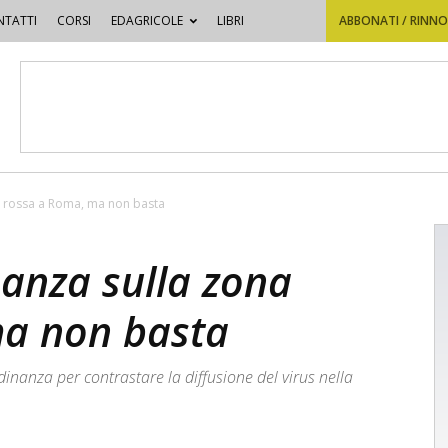
TATTI
CORSI
EDAGRICOLE
LIBRI
ABBONATI / RINN
na rossa a Roma, ma non basta
nanza sulla zona
ma non basta
dinanza per contrastare la diffusione del virus nella