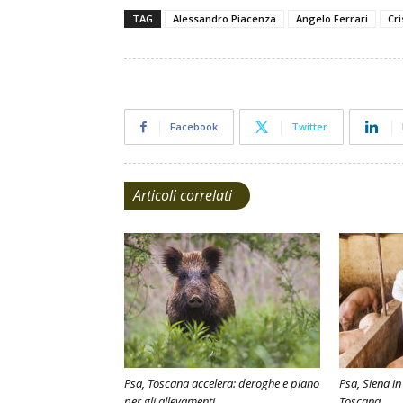
TAG
Alessandro Piacenza
Angelo Ferrari
Cri
Facebook
Twitter
Articoli correlati
Psa, Toscana accelera: deroghe e piano
Psa, Siena in
per gli allevamenti
Toscana