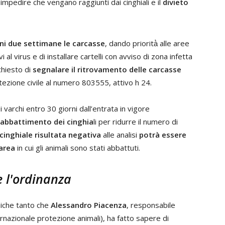
impedire che vengano raggiunti dai cinghiali e il
divieto
ni due settimane le carcasse
, dando priorità̀ alle aree
 al virus e di installare cartelli con avviso di zona infetta
 chiesto di
segnalare il ritrovamento delle carcasse
ezione civile al numero 803555, attivo h 24.
i varchi entro 30 giorni dall’entrata in vigore
ll’abbattimento dei cinghia
li per ridurre il numero di
 cinghiale risultata negativa
alle analisi
potrà essere
'area
in cui gli animali sono stati abbattuti.
 l'ordinanza
miche tanto che
Alessandro Piacenza
, responsabile
rnazionale protezione animali), ha fatto sapere di