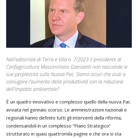
Nell'editoriale di Terra e Vita n. 7/2023 il presidente di
Confagricoltura Massimiliano Giansanti non nasconde le
sue perplessità sulla Nuova Pac. Siamo sicuri che aiuti a
coniugare l'aumento della produttività con la riduzione
dell'impatto ambientale?
È un quadro innovativo e complesso quello della nuova Pac
avviata nel gennaio scorso. Le amministrazioni nazionali e
regionali hanno definito tutti gli interventi della riforma,
condensandoli in un complesso “Piano Strategico”
strutturato in quasi quattromila pagine e che ora si sta