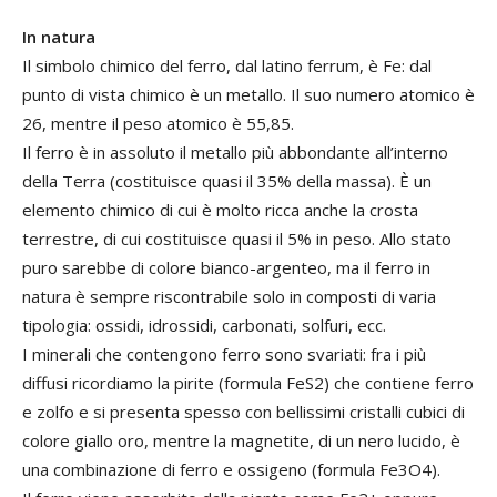
In natura
Il simbolo chimico del ferro, dal latino ferrum, è Fe: dal
punto di vista chimico è un metallo. Il suo numero atomico è
26, mentre il peso atomico è 55,85.
Il ferro è in assoluto il metallo più abbondante all’interno
della Terra (costituisce quasi il 35% della massa). È un
elemento chimico di cui è molto ricca anche la crosta
terrestre, di cui costituisce quasi il 5% in peso. Allo stato
puro sarebbe di colore bianco-argenteo, ma il ferro in
natura è sempre riscontrabile solo in composti di varia
tipologia: ossidi, idrossidi, carbonati, solfuri, ecc.
I minerali che contengono ferro sono svariati: fra i più
diffusi ricordiamo la pirite (formula FeS2) che contiene ferro
e zolfo e si presenta spesso con bellissimi cristalli cubici di
colore giallo oro, mentre la magnetite, di un nero lucido, è
una combinazione di ferro e ossigeno (formula Fe3O4).