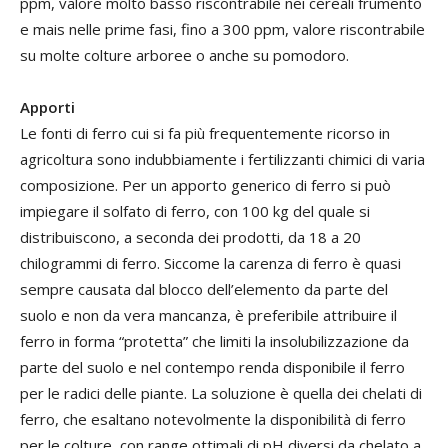
ppm, valore molto basso riscontrabile nei cereali frumento
e mais nelle prime fasi, fino a 300 ppm, valore riscontrabile
su molte colture arboree o anche su pomodoro.
Apporti
Le fonti di ferro cui si fa più frequentemente ricorso in
agricoltura sono indubbiamente i fertilizzanti chimici di varia
composizione. Per un apporto generico di ferro si può
impiegare il solfato di ferro, con 100 kg del quale si
distribuiscono, a seconda dei prodotti, da 18 a 20
chilogrammi di ferro. Siccome la carenza di ferro è quasi
sempre causata dal blocco dell’elemento da parte del
suolo e non da vera mancanza, è preferibile attribuire il
ferro in forma “protetta” che limiti la insolubilizzazione da
parte del suolo e nel contempo renda disponibile il ferro
per le radici delle piante. La soluzione è quella dei chelati di
ferro, che esaltano notevolmente la disponibilità di ferro
per le colture, con range ottimali di pH diversi da chelato a