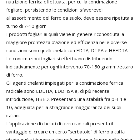
nutrizione ferrica effettuata, per cui la concimazione
fogliare, persistendo le condizioni sfavorevoli
all’assorbimento del ferro da suolo, deve essere ripetuta a
turno di 7-10 giorni.
I prodotti fogliari ai quali viene in genere riconosciuta la
maggiore prontezza d’azione ed efficienza nelle diverse
condizioni sono quelli chelati con EDTA, DTPA e HEEDTA.
Le concimazioni fogliari si effettuano distribuendo
indicativamente per ogni intervento 70-150 grammi/ettaro
di ferro.
Gli agenti chelanti impiegati per la concimazione ferrica
radicale sono EDDHA, EDDHSA e, di più recente
introduzione, HBED. Presentano una stabilità fra pH 4 e
10, adeguata per la stragrande maggioranza dei suoli
italiani.
L’applicazione di chelati di ferro radicali presenta il
vantaggio di creare un certo “serbatoio” di ferro a cui la
pianta può attingere e che può andare a favore delle foglie