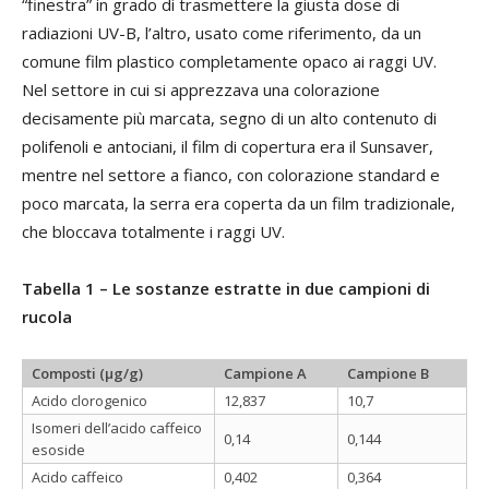
“finestra” in grado di trasmettere la giusta dose di
radiazioni UV-B, l’altro, usato come riferimento, da un
comune film plastico completamente opaco ai raggi UV.
Nel settore in cui si apprezzava una colorazione
decisamente più marcata, segno di un alto contenuto di
polifenoli e antociani, il film di copertura era il Sunsaver,
mentre nel settore a fianco, con colorazione standard e
poco marcata, la serra era coperta da un film tradizionale,
che bloccava totalmente i raggi UV.
Tabella 1 – Le sostanze estratte in due campioni di
rucola
Composti (µg/g)
Campione A
Campione B
Acido clorogenico
12,837
10,7
Isomeri dell’acido caffeico
0,14
0,144
esoside
Acido caffeico
0,402
0,364