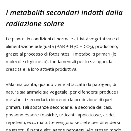
I metaboliti secondari indotti dalla
radiazione solare
Le piante, in condizioni di normale attività vegetativa e di
alimentazione adeguata (PAR + H
O + CO
), producono,
2
2
grazie al processo di fotosintesi, i metaboliti primari (le
molecole di glucosio), fondamentali per lo sviluppo, la
crescita e la loro attività produttiva.
«Ma una pianta, quando viene attaccata da patogeni, di
natura sia animale sia vegetale, per difendersi produce i
metaboliti secondari, riducendo la produzione di quelli
primari. Tali sostanze secondarie, a seconda dei casi,
possono essere tossiche, urticanti, appiccicose, acide,
repellenti, ecc., ma tutte vengono secrete per difendersi
da insetti, funghi e altri agenti patogeni. Allo stesso modo