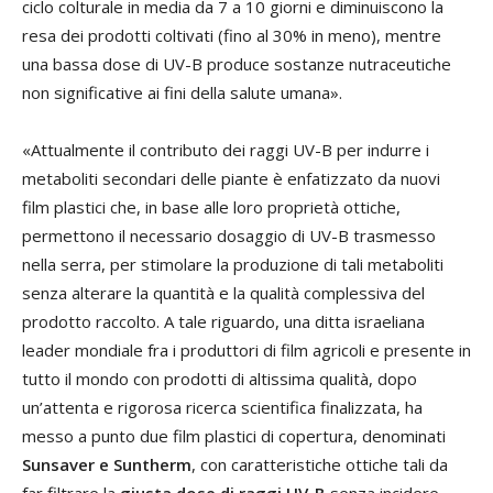
ciclo colturale in media da 7 a 10 giorni e diminuiscono la
resa dei prodotti coltivati (fino al 30% in meno), mentre
una bassa dose di UV-B produce sostanze nutraceutiche
non significative ai fini della salute umana».
«Attualmente il contributo dei raggi UV-B per indurre i
metaboliti secondari delle piante è enfatizzato da nuovi
film plastici che, in base alle loro proprietà ottiche,
permettono il necessario dosaggio di UV-B trasmesso
nella serra, per stimolare la produzione di tali metaboliti
senza alterare la quantità e la qualità complessiva del
prodotto raccolto. A tale riguardo, una ditta israeliana
leader mondiale fra i produttori di film agricoli e presente in
tutto il mondo con prodotti di altissima qualità, dopo
un’attenta e rigorosa ricerca scientifica finalizzata, ha
messo a punto due film plastici di copertura, denominati
Sunsaver e Suntherm
, con caratteristiche ottiche tali da
far filtrare la
giusta dose di raggi UV-B
senza incidere