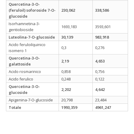
Quercetina-3-O-
(feruloil) soforoside 7-O-
230,062
338,586
glucoside
Isorhamnetina-3-
1693,183
3593,601
gentiobioside
Luteolina-7-O-glucoside
30,139
983,918
Acido feruloilquinico
0,3
0,276
isomero 1
Quercetina-3-O-
2,19
4,653
galattoside
Acido rosmarinico
0,858
0,756
Acido ferulico
0,248
0,122
Quercetina-3-O-
2,202
4,642
glucoside
Apigenina-7-O-glucoside
20,798
23,484
Totale
1993,359
4961,247