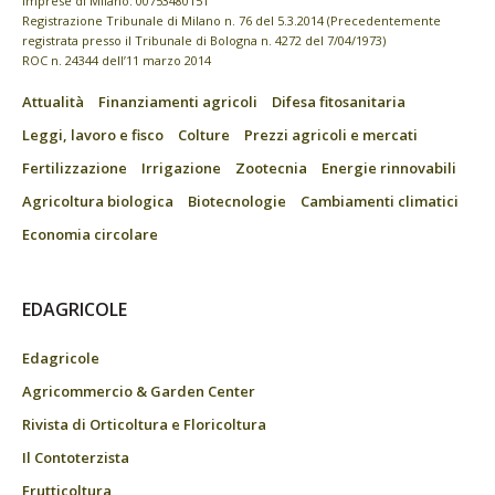
imprese di Milano: 00753480151
Registrazione Tribunale di Milano n. 76 del 5.3.2014 (Precedentemente
registrata presso il Tribunale di Bologna n. 4272 del 7/04/1973)
ROC n. 24344 dell’11 marzo 2014
Attualità
Finanziamenti agricoli
Difesa fitosanitaria
Leggi, lavoro e fisco
Colture
Prezzi agricoli e mercati
Fertilizzazione
Irrigazione
Zootecnia
Energie rinnovabili
Agricoltura biologica
Biotecnologie
Cambiamenti climatici
Economia circolare
EDAGRICOLE
Edagricole
Agricommercio & Garden Center
Rivista di Orticoltura e Floricoltura
Il Contoterzista
Frutticoltura