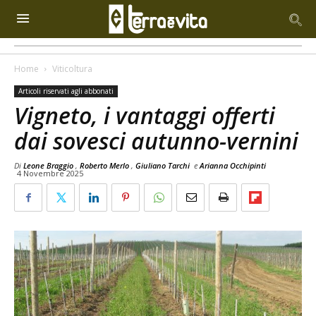
Home
Viticoltura
Articoli riservati agli abbonati
Vigneto, i vantaggi offerti
dai sovesci autunno-vernini
Di
Leone Braggio
,
Roberto Merlo
,
Giuliano Tarchi
e
Arianna Occhipinti
4 Novembre 2025