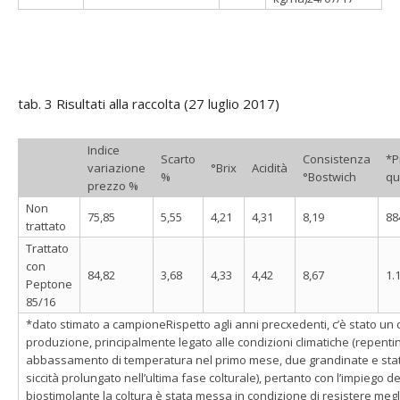
tab. 3 Risultati alla raccolta (27 luglio 2017)
Indice
Scarto
Consistenza
*P
variazione
°Brix
Acidità
%
°Bostwich
qu
prezzo %
Non
75,85
5,55
4,21
4,31
8,19
88
trattato
Trattato
con
84,82
3,68
4,33
4,42
8,67
1.
Peptone
85/16
*dato stimato a campioneRispetto agli anni precxedenti, c’è stato un c
produzione, principalmente legato alle condizioni climatiche (repenti
abbassamento di temperatura nel primo mese, due grandinate e stat
siccità prolungato nell’ultima fase colturale), pertanto con l’impiego de
biostimolante la coltura è stata messa in condizione di resistere megli