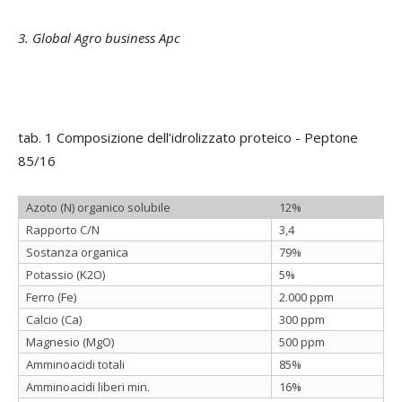
3. Global Agro business Apc
tab. 1 Composizione dell’idrolizzato proteico - Peptone
85/16
Azoto (N) organico solubile
12%
Rapporto C/N
3,4
Sostanza organica
79%
Potassio (K2O)
5%
Ferro (Fe)
2.000 ppm
Calcio (Ca)
300 ppm
Magnesio (MgO)
500 ppm
Amminoacidi totali
85%
Amminoacidi liberi min.
16%