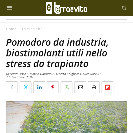
Home
Frutticoltura
Pomodoro da industria,
biostimolanti utili nello
stress da trapianto
Di Daria Orfeo1, Mattia Damiani2, Alberto Saiguero3, Luca Rotelli1
-
11 Gennaio 2018