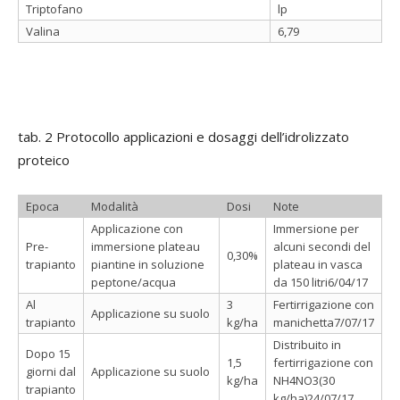
Triptofano
lp
Valina
6,79
tab. 2 Protocollo applicazioni e dosaggi dell’idrolizzato
proteico
Epoca
Modalità
Dosi
Note
Applicazione con
Immersione per
Pre-
immersione plateau
alcuni secondi del
0,30%
trapianto
piantine in soluzione
plateau in vasca
peptone/acqua
da 150 litri6/04/17
Al
3
Fertirrigazione con
Applicazione su suolo
trapianto
kg/ha
manichetta7/07/17
Distribuito in
Dopo 15
1,5
fertirrigazione con
giorni dal
Applicazione su suolo
kg/ha
NH4NO3(30
trapianto
kg/ha)24/07/17