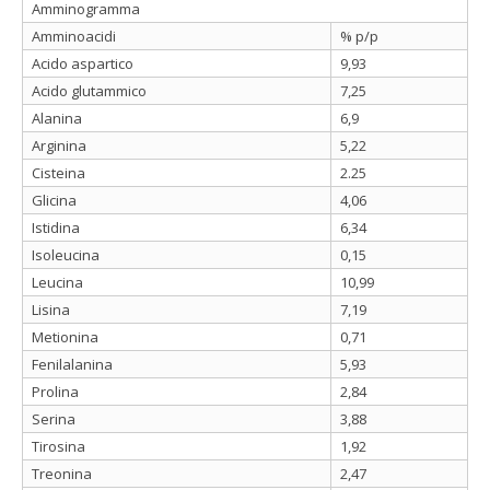
Amminogramma
Amminoacidi
% p/p
Acido aspartico
9,93
Acido glutammico
7,25
Alanina
6,9
Arginina
5,22
Cisteina
2.25
Glicina
4,06
Istidina
6,34
Isoleucina
0,15
Leucina
10,99
Lisina
7,19
Metionina
0,71
Fenilalanina
5,93
Prolina
2,84
Serina
3,88
Tirosina
1,92
Treonina
2,47