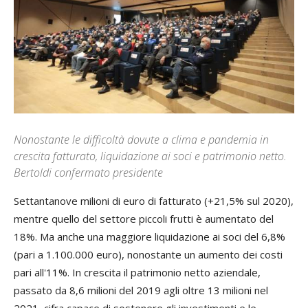
Nonostante le difficoltà dovute a clima e pandemia in
crescita fatturato, liquidazione ai soci e patrimonio netto.
Bertoldi confermato presidente
Settantanove milioni di euro di fatturato (+21,5% sul 2020),
mentre quello del settore piccoli frutti è aumentato del
18%. Ma anche una maggiore liquidazione ai soci del 6,8%
(pari a 1.100.000 euro), nonostante un aumento dei costi
pari all'11%. In crescita il patrimonio netto aziendale,
passato da 8,6 milioni del 2019 agli oltre 13 milioni nel
2021, cifra capace di sostenere gli investimenti e le