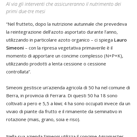
Al via gli interventi che assicureranno il nutrimento dei
primi due-tre mesi
“Nel frutteto, dopo la nutrizione autunnale che prevedeva
la reintegrazione dell’azoto asportato durante l’anno,
utilizzando in particolare azoto organico – ci spiega
Lauro
Simeoni
– con la ripresa vegetativa primaverile è il
momento di apportare un concime complesso (N+P+K),
utilizzando prodotti a lenta cessione o cessione
controllata”.
Simeoni gestisce un’azienda agricola di 50 ha nel comune di
Berra, in provincia di Ferrara. Di questi 50 ha 18 sono
coltivati a pero e 5,5 a kiwi; 4 ha sono occupati invece da un
vivaio di piante da frutto e il rimanente da seminativo in
rotazione (mais, grano, soia e riso).
Nella sua azienda Simeoni utilizza il concime Agromaster