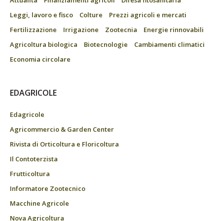
Attualità
Finanziamenti agricoli
Difesa fitosanitaria
Leggi, lavoro e fisco
Colture
Prezzi agricoli e mercati
Fertilizzazione
Irrigazione
Zootecnia
Energie rinnovabili
Agricoltura biologica
Biotecnologie
Cambiamenti climatici
Economia circolare
EDAGRICOLE
Edagricole
Agricommercio & Garden Center
Rivista di Orticoltura e Floricoltura
Il Contoterzista
Frutticoltura
Informatore Zootecnico
Macchine Agricole
Nova Agricoltura