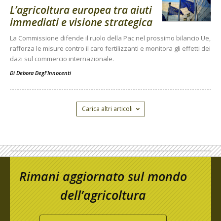
L’agricoltura europea tra aiuti
immediati e visione strategica
La Commissione difende il ruolo della Pac nel prossimo bilancio Ue,
rafforza le misure contro il caro fertilizzanti e monitora gli effetti dei
dazi sul commercio internazionale.
Di
Debora Degl'Innocenti
Carica altri articoli
Rimani aggiornato sul mondo
dell’agricoltura