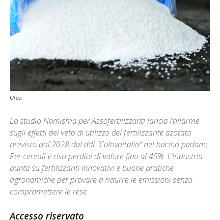
Urea
Lo studio Nomisma per Assofertilizzanti lancia l’allarme
sugli effetti del veto di utilizzo del fertilizzante azotato
previsto dal 2028 dal ddl "Coltivaitalia" nel bacino padano.
Per cereali e riso perdite di valore fino al 45%. L’industria
punta su fertilizzanti innovativi e buone pratiche
agronomiche per provare a ridurre le emissioni senza
compromettere le rese
Accesso riservato