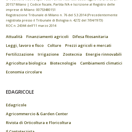
20157 Milano | Codice fiscale, Partita IVA e Iscrizione al Registro delle
imprese di Milano: 00753480151
Registrazione Tribunale di Milano n. 76 del 5.3.2014 (Precedentemente
registrata presso il Tribunale di Bologna n. 4272 del 7/04/1973)
ROC n. 24344 dell’11 marzo 2014
Attualità
Finanziamenti agricoli
Difesa fitosanitaria
Leggi, lavoro e fisco
Colture
Prezzi agricoli e mercati
Fertilizzazione
Irrigazione
Zootecnia
Energie rinnovabili
Agricoltura biologica
Biotecnologie
Cambiamenti climatici
Economia circolare
EDAGRICOLE
Edagricole
Agricommercio & Garden Center
Rivista di Orticoltura e Floricoltura
Il Contoterzista