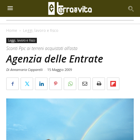
Home
Leggi, lavoro e fisco
Leggi, lavoro e fisco
Sconti Ppc ai terreni acquistati all’asta
Agenzia delle Entrate
Di Annamaria Capparelli
-
15 Maggio 2009