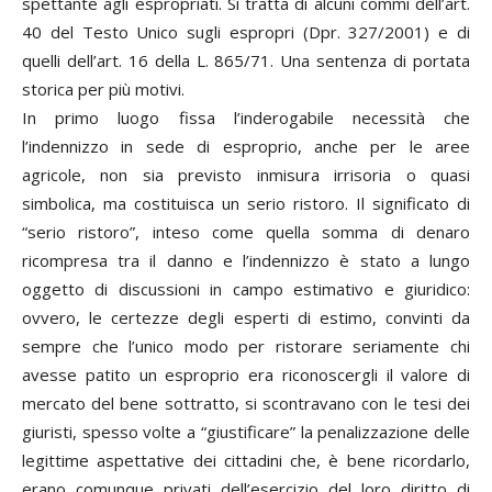
spettante agli espropriati. Si tratta di alcuni commi dell’art.
40 del Testo Unico sugli espropri (Dpr. 327/2001) e di
quelli dell’art. 16 della L. 865/71. Una sentenza di portata
storica per più motivi.
In primo luogo fissa l’inderogabile necessità che
l’indennizzo in sede di esproprio, anche per le aree
agricole, non sia previsto inmisura irrisoria o quasi
simbolica, ma costituisca un serio ristoro. Il significato di
“serio ristoro”, inteso come quella somma di denaro
ricompresa tra il danno e l’indennizzo è stato a lungo
oggetto di discussioni in campo estimativo e giuridico:
ovvero, le certezze degli esperti di estimo, convinti da
sempre che l’unico modo per ristorare seriamente chi
avesse patito un esproprio era riconoscergli il valore di
mercato del bene sottratto, si scontravano con le tesi dei
giuristi, spesso volte a “giustificare” la penalizzazione delle
legittime aspettative dei cittadini che, è bene ricordarlo,
erano comunque privati dell’esercizio del loro diritto di