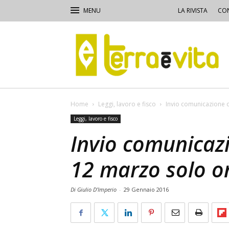
LA RIVISTA
CON
Terra
e
Vita
Home
Leggi, lavoro e fisco
Invio comunicazione d
Leggi, lavoro e fisco
Invio comunicazi
12 marzo solo on
Di Giulio D’Imperio
-
29 Gennaio 2016