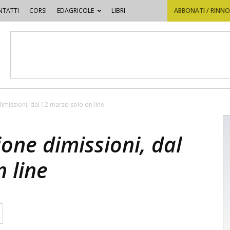
TATTI
CORSI
EDAGRICOLE
LIBRI
ABBONATI / RINN
imissioni, dal 12 marzo solo on line
one dimissioni, dal
 line