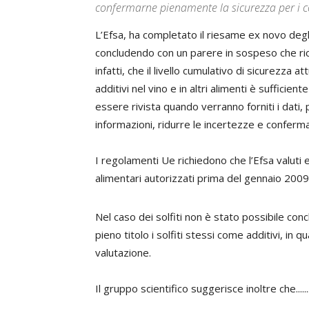
confermarne pienamente la sicurezza per i 
L’Efsa, ha completato il riesame ex novo degli ad
concludendo con un parere in sospeso che rich
infatti, che il livello cumulativo di sicurezza a
additivi nel vino e in altri alimenti è sufficie
essere rivista quando verranno forniti i dati, 
informazioni, ridurre le incertezze e conferm
I regolamenti Ue richiedono che l’Efsa valuti ex
alimentari autorizzati prima del gennaio 2009
Nel caso dei solfiti non è stato possibile con
pieno titolo i solfiti stessi come additivi, in 
valutazione.
Il gruppo scientifico suggerisce inoltre che..........