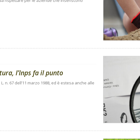
i da rispettare per le aziende che inseriscono
ura, l’Inps fa il punto
 L. n. 67 dell’11 marzo 1988, ed è estesa anche alle