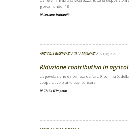
Dall’età minima alla sicurezza, tutte le disposizion
giovani under 18
Di
Luciano Mattarelli
ARTICOLI RISERVATI AGLI ABBONATI
29 Luglio 2026
Riduzione contributiva in agricolt
L'agevolazione è normata dall’art. 9, comma 5, della
cooperative e ai relativi consorzi
Di
Giulio D'Imperio