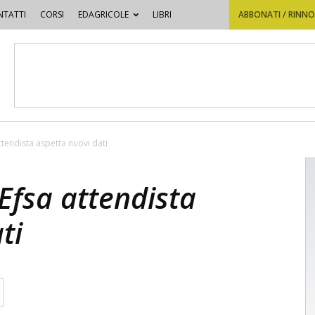
TATTI
CORSI
EDAGRICOLE
LIBRI
ABBONATI / RINN
 attendista aspetta nuovi dati
l’Efsa attendista
ti