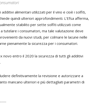
consumatori
ditivi alimentari utilizzati per il vino e cioè i solfiti,
iede quindi ulteriori approfondimenti. L’Efsa afferma,
ttualmente stabilito per sette solfiti utilizzati come
nte a tutelare i consumatori, ma tale valutazione deve
provenienti da nuovi studi, per colmare le lacune nelle
arne pienamente la sicurezza per i consumatori.
 novo entro il 2020 la sicurezza di tutti gli additivi
.
cludere definitivamente la revisione e autorizzare a
quanto mancano ulteriori e più dettagliati parametri di
.....