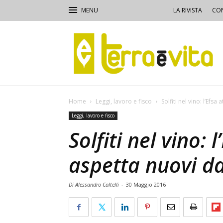
LA RIVISTA
CON
Terra
e
Vita
Home
Leggi, lavoro e fisco
Solfiti nel vino: l’Efsa
Leggi, lavoro e fisco
Solfiti nel vino: 
aspetta nuovi da
Di Alessandro Coltelli
-
30 Maggio 2016