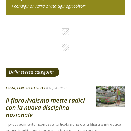
I consigli di Terra e Vita agli agricoltori
Dalla stessa categoria
LEGGI, LAVORO E FISCO
9 Agosto 2026
Il florovivaismo mette radici
con la nuova disciplina
nazionale
Il provvedimento riconosce l’articolazione della filiera e introduce
norme inedite per imprese agricole e garden center