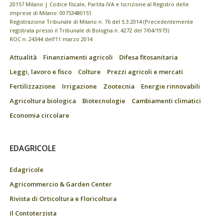
20157 Milano | Codice fiscale, Partita IVA e Iscrizione al Registro delle
imprese di Milano: 00753480151
Registrazione Tribunale di Milano n. 76 del 5.3.2014 (Precedentemente
registrata presso il Tribunale di Bologna n. 4272 del 7/04/1973)
ROC n. 24344 dell’11 marzo 2014
Attualità
Finanziamenti agricoli
Difesa fitosanitaria
Leggi, lavoro e fisco
Colture
Prezzi agricoli e mercati
Fertilizzazione
Irrigazione
Zootecnia
Energie rinnovabili
Agricoltura biologica
Biotecnologie
Cambiamenti climatici
Economia circolare
EDAGRICOLE
Edagricole
Agricommercio & Garden Center
Rivista di Orticoltura e Floricoltura
Il Contoterzista