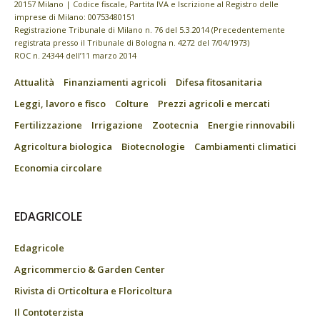
20157 Milano | Codice fiscale, Partita IVA e Iscrizione al Registro delle
imprese di Milano: 00753480151
Registrazione Tribunale di Milano n. 76 del 5.3.2014 (Precedentemente
registrata presso il Tribunale di Bologna n. 4272 del 7/04/1973)
ROC n. 24344 dell’11 marzo 2014
Attualità
Finanziamenti agricoli
Difesa fitosanitaria
Leggi, lavoro e fisco
Colture
Prezzi agricoli e mercati
Fertilizzazione
Irrigazione
Zootecnia
Energie rinnovabili
Agricoltura biologica
Biotecnologie
Cambiamenti climatici
Economia circolare
EDAGRICOLE
Edagricole
Agricommercio & Garden Center
Rivista di Orticoltura e Floricoltura
Il Contoterzista