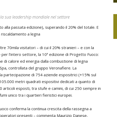
la sua leadership mondiale nel settore
to alla passata edizione), superando il 20% del totale. E
l riscaldamento a legna
e 70mila visitatori – di cui il 20% stranieri – e con la
e per l’intero settore, la 10ª edizione di Progetto Fuoco:
e di calore ed energia dalla combustione di legna
Spa, controllata del gruppo Veronafiere. La
la partecipazione di 754 aziende espositrici (+15% sul
 105.000 metri quadrati espositivi dedicati a quanto di
0 articoli esposti, tra stufe e camini, di cui 250 sempre in
i unico tra i quartieri fieristici europei.
oco conferma la continua crescita della rassegna a
li operatori presenti – commenta Maurizio Danese,