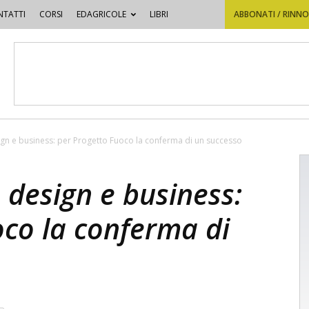
TATTI
CORSI
EDAGRICOLE
LIBRI
ABBONATI / RINN
sign e business: per Progetto Fuoco la conferma di un successo
, design e business:
oco la conferma di