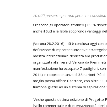
70.000 presenze per una fiera che consolida 
Crescono gli operatori stranieri (+53% rispet
anche il Sud e le Isole scoprono i vantaggi de
(Verona 28.2.2016) – Si è conclusa oggi con oltr
definizione di importanti iniziative strategich
mostra internazionale dedicata alla produzion
organizzata alla Fiera di Verona da Piemmeti 
manifestazione ha occupato 7 padiglioni, con 
2014) in rappresentanza di 38 nazioni. Più di
meglio possa offrire il settore, con oltre 3.00
funzione grazie ad un sistema di aspirazione fum
“Anche questa decima edizione di Progetto Fu
livello commerciale e di internazionalità deg