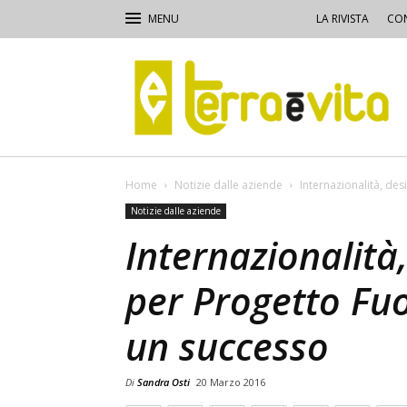
LA RIVISTA
CON
Terra
e
Vita
Home
Notizie dalle aziende
Internazionalità, de
Notizie dalle aziende
Internazionalità
per Progetto Fu
un successo
Di
Sandra Osti
20 Marzo 2016