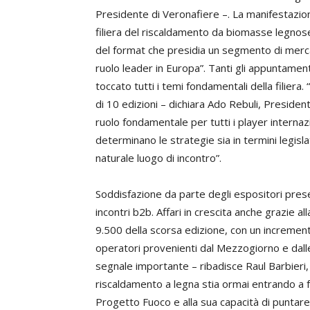
Presidente di Veronafiere –. La manifestazion
filiera del riscaldamento da biomasse legnos
del format che presidia un segmento di mercat
ruolo leader in Europa”. Tanti gli appuntament
toccato tutti i temi fondamentali della filiera.
di 10 edizioni – dichiara Ado Rebuli, Preside
ruolo fondamentale per tutti i player internaz
determinano le strategie sia in termini legislat
naturale luogo di incontro”.
Soddisfazione da parte degli espositori presen
incontri b2b. Affari in crescita anche grazie a
9.500 della scorsa edizione, con un incremen
operatori provenienti dal Mezzogiorno e dalle
segnale importante – ribadisce Raul Barbieri,
riscaldamento a legna stia ormai entrando a f
Progetto Fuoco e alla sua capacità di puntare i 