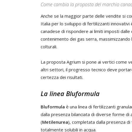
Come cambia la proposta del marchio canade
Anche se la maggior parte delle vendite si conc
Italia per lo sviluppo di fertilizzanti innovat
canadese di rispondere ai limiti imposti dalle
contenimento dei gas serra, massimizzando la
colturali.
La proposta Agrium si pone ai vertici come ver
altri settori, il progresso tecnico deve portar
certezza dei risultati.
La linea Bluformula
Bluformula
è una linea di fertilizzanti granul
dalla presenza bilanciata di diverse forme di 
(
Metilenurea
), completata dalla presenza di
totalmente solubili in acqua.