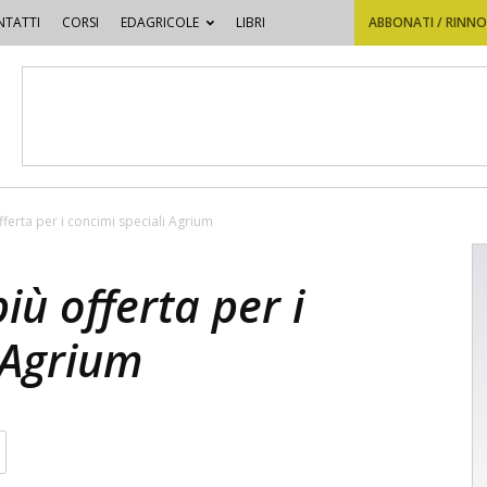
TATTI
CORSI
EDAGRICOLE
LIBRI
ABBONATI / RINN
ferta per i concimi speciali Agrium
iù offerta per i
 Agrium