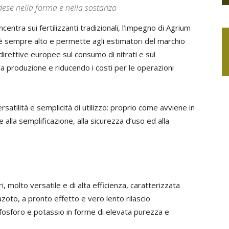
se nella forma e nella sostanza
entra sui fertilizzanti tradizionali, l’impegno di Agrium
ivi è sempre alto e permette agli estimatori del marchio
 direttive europee sul consumo di nitrati e sul
 produzione e riducendo i costi per le operazioni
satilità e semplicità di utilizzo: proprio come avviene in
e alla semplificazione, alla sicurezza d’uso ed alla
ari, molto versatile e di alta efficienza, caratterizzata
azoto, a pronto effetto e vero lento rilascio
 fosforo e potassio in forme di elevata purezza e