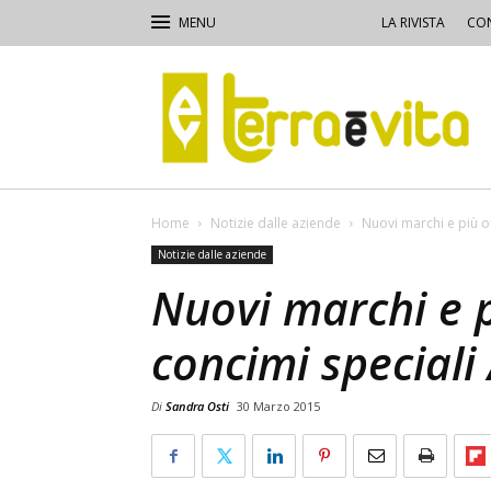
LA RIVISTA
CON
Terra
e
Vita
Home
Notizie dalle aziende
Nuovi marchi e più of
Notizie dalle aziende
Nuovi marchi e p
concimi speciali
Di
Sandra Osti
30 Marzo 2015