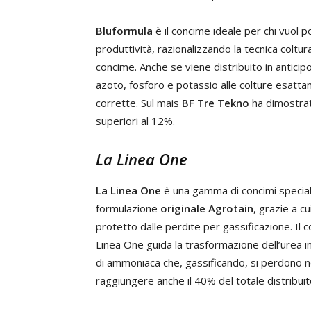
Bluformula
è il concime ideale per chi vuol por
produttività, razionalizzando la tecnica coltu
concime. Anche se viene distribuito in anticip
azoto, fosforo e potassio alle colture esattam
corrette. Sul mais
BF Tre Tekno
ha dimostrato
superiori al 12%.
La Linea One
La Linea One
è una gamma di concimi speciali 
formulazione
originale Agrotain
, grazie a cu
protetto dalle perdite per gassificazione. Il c
Linea One guida la trasformazione dell’urea 
di ammoniaca che, gassificando, si perdono 
raggiungere anche il 40% del totale distribuit