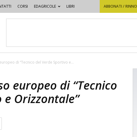
TATTI
CORSI
EDAGRICOLE
LIBRI
ABBONATI / RINN
 europeo di “Tecnico del Verde Sportivo e...
rso europeo di “Tecnico
o e Orizzontale”