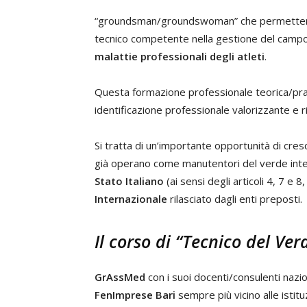
“groundsman/groundswoman” che permetterà al
tecnico competente nella gestione del campo 
malattie professionali degli atleti
.
Questa formazione professionale teorica/prati
identificazione professionale valorizzante e r
Si tratta di un’importante opportunità di cres
già operano come manutentori del verde inte
Stato Italiano
(ai sensi degli articoli 4, 7 e 
Internazionale
rilasciato dagli enti preposti.
Il corso di “Tecnico del Ver
GrAssMed
con i suoi docenti/consulenti nazion
FenImprese Bari
sempre più vicino alle isti