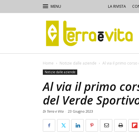
LA RIVISTA
CON
Terra
e
Vita
Home
Notizie dalle aziende
Al via il primo corso
Notizie dalle aziende
Al via il primo co
del Verde Sportiv
Di Terra e Vita
-
23 Giugno 2023