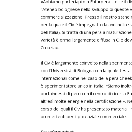
«Abbiamo parteciapto a Futurpera – dice il d
l’Ateneo bolognese nello sviluppo di queste 
commercializzazione. Presso il nostro stand
per la quale il Civ è impegnato da anni nello s
dell’Italia). Si tratta di una pera a maturazi
varietà è ormai largamente diffusa in Cile dov
Croazia».
Il Civ è largamente coinvolto nella sperimenta
con l’Università di Bologna con la quale testa
internazionali come nel caso della pera Cheeky 
è sperimentatore unico in Italia. «Siamo inol
portainnesti di pero con il centro di ricerca 
altresì molte energie nella certificazionei». Ne
corso dei quali il Civ ha presentato material
promettenti per il potenziale commerciale.
Per informazioni: