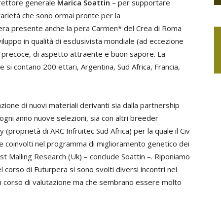
irettore generale
Marica Soattin
– per supportare
varietà che sono ormai pronte per la
 era presente anche la pera Carmen* del Crea di Roma
viluppo in qualità di esclusivista mondiale (ad eccezione
one precoce, di aspetto attraente e buon sapore. La
e si contano 200 ettari, Argentina, Sud Africa, Francia,
zione di nuovi materiali derivanti sia dalla partnership
 ogni anno nuove selezioni, sia con altri breeder
(proprietà di ARC Infruitec Sud Africa) per la quale il Civ
tre coinvolti nel programma di miglioramento genetico dei
East Malling Research (Uk) – conclude Soattin –. Riponiamo
l corso di Futurpera si sono svolti diversi incontri nel
i in corso di valutazione ma che sembrano essere molto