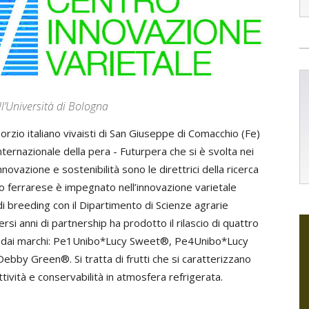
l’Università di Bologna
rzio italiano vivaisti di San Giuseppe di Comacchio (Fe)
nternazionale della pera - Futurpera che si è svolta nei
ovazione e sostenibilità sono le direttrici della ricerca
io ferrarese è impegnato nell’innovazione varietale
i breeding con il Dipartimento di Scienze agrarie
ersi anni di partnership ha prodotto il rilascio di quattro
li e dai marchi: Pe1Unibo*Lucy Sweet®, Pe4Unibo*Lucy
by Green®. Si tratta di frutti che si caratterizzano
ività e conservabilità in atmosfera refrigerata.