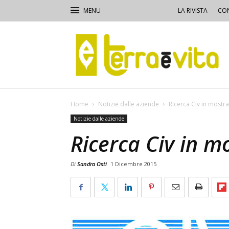
LA RIVISTA
CON
Terra
e
Vita
Home
Notizie dalle aziende
Ricerca Civ in mostr
Notizie dalle aziende
Ricerca Civ in m
Di
Sandra Osti
1 Dicembre 2015