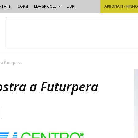
TATTI
CORSI
EDAGRICOLE
LIBRI
ABBONATI / RINN
a a Futurpera
ostra a Futurpera