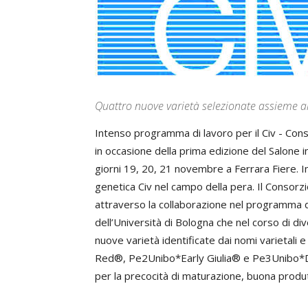
Quattro nuove varietà selezionate assieme al
Intenso programma di lavoro per il Civ - Conso
in occasione della prima edizione del Salone i
giorni 19, 20, 21 novembre a Ferrara Fiere. Inn
genetica Civ nel campo della pera. Il Consorz
attraverso la collaborazione nel programma d
dell’Università di Bologna che nel corso di div
nuove varietà identificate dai nomi varieta
Red®, Pe2Unibo*Early Giulia® e Pe3Unibo*Deb
per la precocità di maturazione, buona produtt