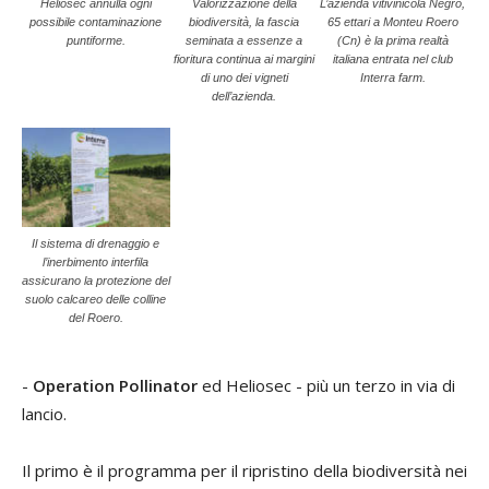
Heliosec annulla ogni
Valorizzazione della
L’azienda vitivinicola Negro,
possibile contaminazione
biodiversità, la fascia
65 ettari a Monteu Roero
puntiforme.
seminata a essenze a
(Cn) è la prima realtà
fioritura continua ai margini
italiana entrata nel club
di uno dei vigneti
Interra farm.
dell’azienda.
Il sistema di drenaggio e
l’inerbimento interfila
assicurano la protezione del
suolo calcareo delle colline
del Roero.
-
Operation Pollinator
ed Heliosec - più un terzo in via di
lancio.
Il primo è il programma per il ripristino della biodiversità nei