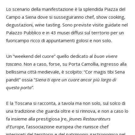
Lo scenario della manifestazione è la splendida Piazza del
Campo a Siena dove si susseguiranno chef, show cooking,
degustazioni, wine tasting. Sono previste visite guidate nel
Palazzo Pubblico e in 43 musei diffusi sul terrtorio per un
fuoricampo ricco di appuntamenti golosi e non solo.
Un “weekend del cuore” quello dedicato al
buon vivere
toscano
. Non a caso, forse, su Porta Camollia, ingresso alla
bellissima città medievale, è scolpito: “Cor magis tibi Sena
pandit” ossia “
Siena ti apre un cuore ancor più largo di
questa porta”
.
E la Toscana si racconta, a tavola ma non solo, sul solco di
una tradizione che guarda oltre e si rinnova, e non a caso lo
fa insieme alla prestigiosa Jre,
Jeunes Restaurateurs
d’Europe
, l’associazione europea che riunisce chef
interpreti del territorio e del patrimonio gastronomico nel