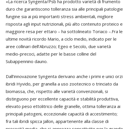
«La ricerca Syngenta/Psb ha prodotto varietà di frumento
duro che garantiscono tolleranza sia alle principali patologie
fungine sia ai più importanti stress ambientali, migliore
risposta agli input nutrizionali, più alto contenuto proteico e
maggiore resa per ettaro – ha sottolineato Toriaco –.Fra le
ultime novità ricordo Mario, a ciclo medio, indicato per le
aree collinari dell’Abruzzo; Egeo e Secolo, due varietà
medio-precoci, adatte per le basse colline del
Subappennino dauno.
Dall’innovazione Syngenta derivano anche i primi e unici orzi
ibridi Hyvido, per granella a uso zootecnico o trinciato da
biomassa, che, rispetto alle varietà convenzionali, si
distinguono per eccellente capacità e stabilità produttiva,
elevato peso ettolitrico delle granelle, ottima tolleranza ai
principali patogeni, eccezionale capacità di accestimento;
fra tali ibridi spicca Jallon, appartenente alla classe di
precocità media, che si apprezza soprattutto per la grande