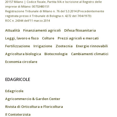
20157 Milano | Codice fiscale, Partita IVA e Iscrizione al Registro delle
imprese di Milano: 00753480151
Registrazione Tribunale di Milano n. 76 del 5.3.2014 (Precedentemente
registrata presso il Tribunale di Bologna n. 4272 del 7/04/1973)
ROC n. 24344 dell’11 marzo 2014
Attualità
Finanziamenti agricoli
Difesa fitosanitaria
Leggi, lavoro e fisco
Colture
Prezzi agricoli e mercati
Fertilizzazione
Irrigazione
Zootecnia
Energie rinnovabili
Agricoltura biologica
Biotecnologie
Cambiamenti climatici
Economia circolare
EDAGRICOLE
Edagricole
Agricommercio & Garden Center
Rivista di Orticoltura e Floricoltura
Il Contoterzista