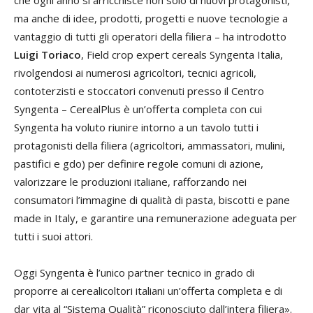
che ogni anno si arricchisce non solo di nuovi protagonisti,
ma anche di idee, prodotti, progetti e nuove tecnologie a
vantaggio di tutti gli operatori della filiera – ha introdotto
Luigi Toriaco
, Field crop expert cereals Syngenta Italia,
rivolgendosi ai numerosi agricoltori, tecnici agricoli,
contoterzisti e stoccatori convenuti presso il Centro
Syngenta – CerealPlus è un’offerta completa con cui
Syngenta ha voluto riunire intorno a un tavolo tutti i
protagonisti della filiera (agricoltori, ammassatori, mulini,
pastifici e gdo) per definire regole comuni di azione,
valorizzare le produzioni italiane, rafforzando nei
consumatori l’immagine di qualità di pasta, biscotti e pane
made in Italy, e garantire una remunerazione adeguata per
tutti i suoi attori.
Oggi Syngenta è l’unico partner tecnico in grado di
proporre ai cerealicoltori italiani un’offerta completa e di
dar vita al “Sistema Qualità” riconosciuto dall’intera filiera».