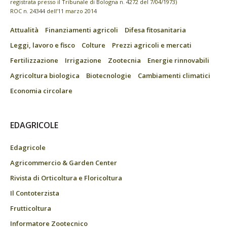
registrata presso il Tribunale di Bologna n. 4272 del 7/04/1973)
ROC n. 24344 dell’11 marzo 2014
Attualità
Finanziamenti agricoli
Difesa fitosanitaria
Leggi, lavoro e fisco
Colture
Prezzi agricoli e mercati
Fertilizzazione
Irrigazione
Zootecnia
Energie rinnovabili
Agricoltura biologica
Biotecnologie
Cambiamenti climatici
Economia circolare
EDAGRICOLE
Edagricole
Agricommercio & Garden Center
Rivista di Orticoltura e Floricoltura
Il Contoterzista
Frutticoltura
Informatore Zootecnico