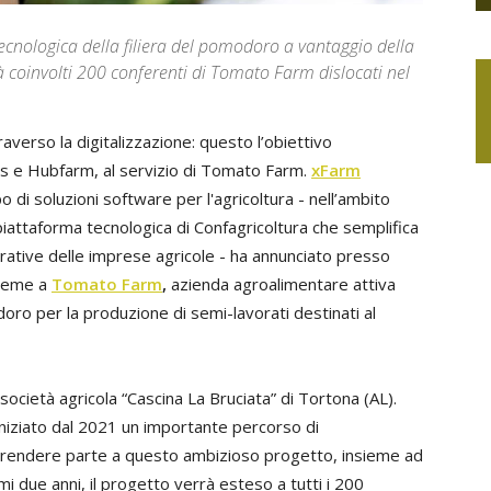
 tecnologica della filiera del pomodoro a vantaggio della
rà coinvolti 200 conferenti di Tomato Farm dislocati nel
traverso la digitalizzazione: questo l’obiettivo
ies e Hubfarm, al servizio di Tomato Farm.
xFarm
 di soluzioni software per l'agricoltura - nell’ambito
piattaforma tecnologica di Confagricoltura che semplifica
trative delle imprese agricole - ha annunciato presso
sieme a
Tomato Farm
,
azienda agroalimentare attiva
ro per la produzione di semi-lavorati destinati al
lla società agricola “Cascina La Bruciata” di Tortona (AL).
iniziato dal 2021 un importante percorso di
 prendere parte a questo ambizioso progetto, insieme ad
i due anni, il progetto verrà esteso a tutti i 200