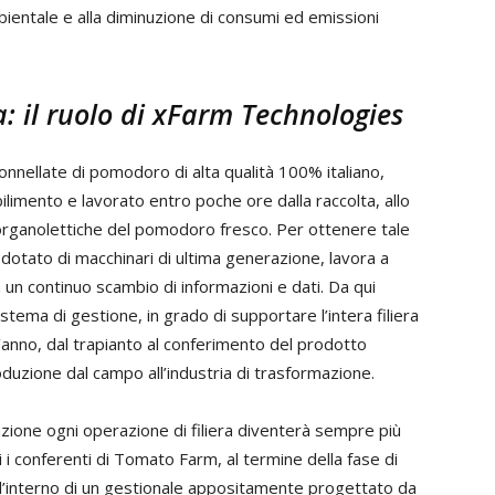
ambientale e alla diminuzione di consumi ed emissioni
ra: il ruolo di xFarm Technologies
nellate di pomodoro di alta qualità 100% italiano,
abilimento e lavorato entro poche ore dalla raccolta, allo
 organolettiche del pomodoro fresco. Per ottenere tale
o dotato di macchinari di ultima generazione, lavora a
n un continuo scambio di informazioni e dati. Da qui
istema di gestione, in grado di supportare l’intera filiera
’anno, dal trapianto al conferimento del prodotto
roduzione dal campo all’industria di trasformazione.
zione ogni operazione di filiera diventerà sempre più
 i conferenti di Tomato Farm, al termine della fase di
ra all’interno di un gestionale appositamente progettato da