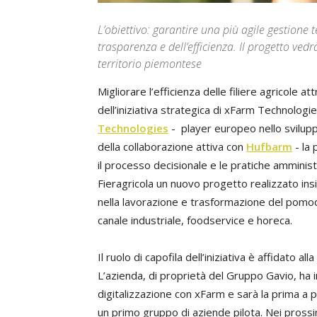
L’obiettivo: garantire una più agile gestione
trasparenza e dell’efficienza. Il progetto ved
territorio piemontese
Migliorare l’efficienza delle filiere agricole at
dell’iniziativa strategica di xFarm Technolog
Technologies
- player europeo nello sviluppo
della collaborazione attiva con
Hufbarm
- la 
il processo decisionale e le pratiche amminis
Fieragricola un nuovo progetto realizzato in
nella lavorazione e trasformazione del pomodo
canale industriale, foodservice e horeca.
Il ruolo di capofila dell’iniziativa è affidato a
L’azienda, di proprietà del Gruppo Gavio, ha 
digitalizzazione con xFarm e sarà la prima a
un primo gruppo di aziende pilota. Nei prossim