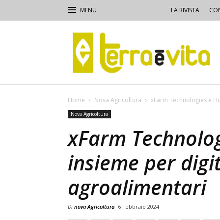
LA RIVISTA
CON
Terra
e
Vita
Home
Nova Agricoltura
xFarm Technologies e Hub
Nova Agricoltura
xFarm Technolo
insieme per digit
agroalimentari
Di
nova Agricoltura
6 Febbraio 2024