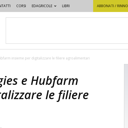
TATTI
CORSI
EDAGRICOLE
LIBRI
ABBONATI / RINN
farm insieme per digitalizzare le filiere agroalimentari
gies e Hubfarm
alizzare le filiere