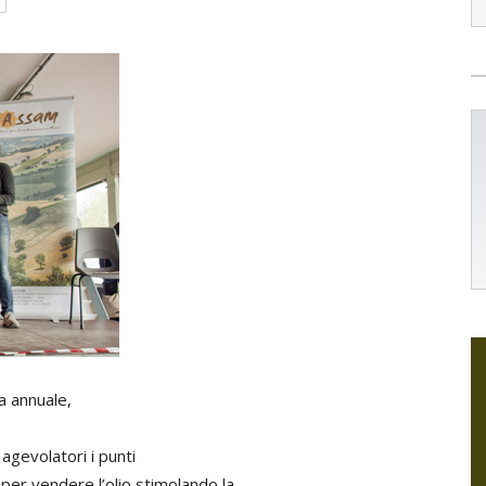
ra annuale,
 agevolatori i punti
per vendere l’olio stimolando la