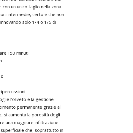
e con un unico taglio nella zona
zioni intermedie, certo è che non
 rinnovando solo 1/4 o 1/5 di
are i 50 minuti
vo
to
ripercussioni
oglie l’oliveto è la gestione
erbimento permanente grazie al
o, si aumenta la porosità degli
ere una maggiore infiltrazione
 superficiale che, soprattutto in