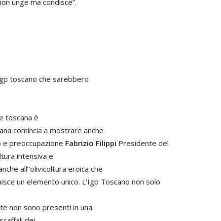
 non unge ma condisce”.
Igp toscano che sarebbero
ne toscana è
oscana comincia a mostrare anche
o e preoccupazione
Fabrizio
Filippi
Presidente del
ltura intensiva e
he all’’olivicoltura eroica che
tuisce un elemento unico. L’Igp Toscano non solo
nte non sono presenti in una
scaffali dei