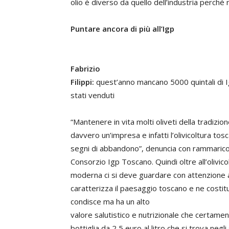
olio è diverso da quello dell’industria perché
Puntare ancora di più all’Igp
Fabrizio
Filippi:
quest’anno mancano 5000 quintali di 
stati venduti
“Mantenere in vita molti oliveti della tradizio
davvero un’impresa e infatti l’olivicoltura t
segni di abbandono”, denuncia con rammaric
Consorzio Igp Toscano. Quindi oltre all’olivico
moderna ci si deve guardare con attenzione anc
caratterizza il paesaggio toscano e ne costi
condisce ma ha un alto
valore salutistico e nutrizionale che certame
bottiglia da 2,5 euro al litro che si trova negli 