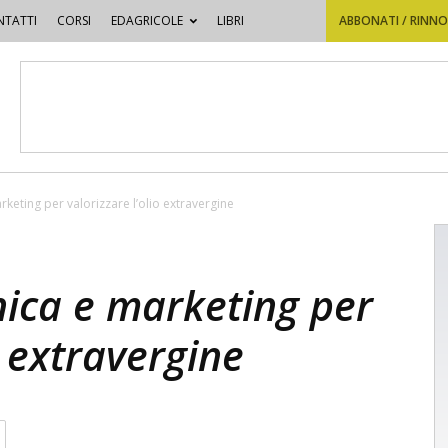
TATTI
CORSI
EDAGRICOLE
LIBRI
ABBONATI / RINN
keting per valorizzare l’olio extravergine
nica e marketing per
o extravergine