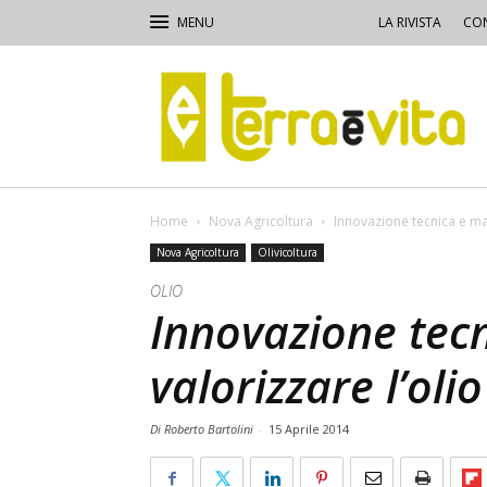
LA RIVISTA
CON
Terra
e
Vita
Home
Nova Agricoltura
Innovazione tecnica e mar
Nova Agricoltura
Olivicoltura
OLIO
Innovazione tec
valorizzare l’oli
Di Roberto Bartolini
-
15 Aprile 2014