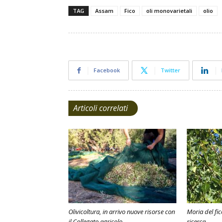
TAG
Assam
Fico
oli monovarietali
olio
Facebook
Twitter
Articoli correlati
Olivicoltura, in arrivo nuove risorse con
Moria del fic
il Collegato agricolo
ricerca