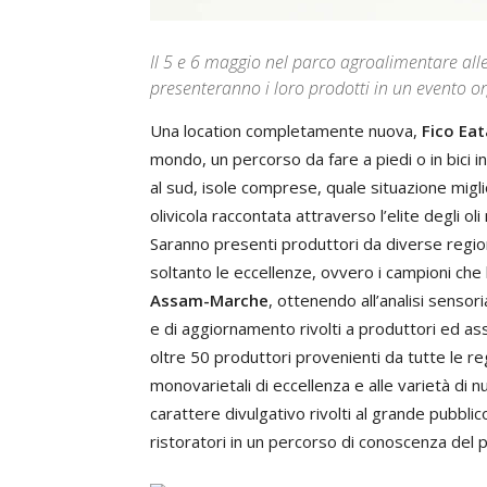
Il 5 e 6 maggio nel parco agroalimentare alle
presenteranno i loro prodotti in un evento
Una location completamente nuova,
Fico Eat
mondo, un percorso da fare a piedi o in bici in
al sud, isole comprese, quale situazione migl
olivicola raccontata attraverso l’elite degli o
Saranno presenti produttori da diverse regio
soltanto le eccellenze, ovvero i campioni che
Assam-Marche
, ottenendo all’analisi senso
e di aggiornamento rivolti a produttori ed a
oltre 50 produttori provenienti da tutte le reg
monovarietali di eccellenza e alle varietà d
carattere divulgativo rivolti al grande pubbli
ristoratori in un percorso di conoscenza del 