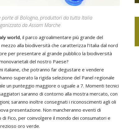
 porte di Bologna, produttori da tutta Italia
 organizzato da Assam Marche
aly world
, il parco agroalimentare più grande del
 mezzo alla biodiversità che caratterizza l’Italia dal nord
iore per presentare al grande pubblico la biodiversità
li monovarietali del nostro Paese?
ni italiane, che potranno far degustare e vendere
 hanno superato la rigida selezione del Panel regionale
riale un punteggio maggiore o uguale a 7. Momenti tecnici
ssaggiatori saranno di contorno alla mostra mercato, con
ioni; saranno inoltre consegnati i riconoscimenti agli oli
i nuova presentazione. Non mancheranno eventi di
co di Fico, per coinvolgere il mondo dei consumatori e
prezioso oro verde.