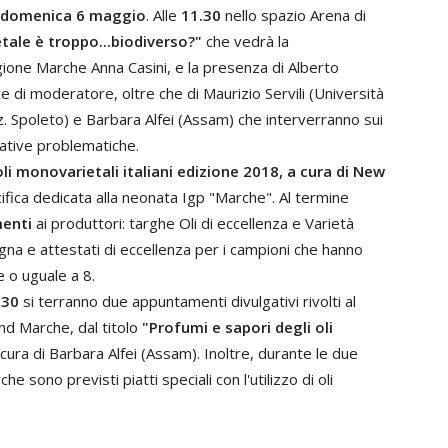
domenica 6 maggio
. Alle
11.30
nello spazio Arena di
etale è troppo...biodiverso?"
che vedrà la
gione Marche Anna Casini, e la presenza di Alberto
te di moderatore, oltre che di Maurizio Servili (Università
sez. Spoleto) e Barbara Alfei (Assam) che interverranno sui
elative problematiche.
li monovarietali italiani edizione 2018, a cura di New
ifica dedicata alla neonata Igp "Marche". Al termine
menti
ai produttori: targhe Oli di eccellenza e Varietà
na e attestati di eccellenza per i campioni che hanno
 o uguale a 8.
.30
si terranno due appuntamenti divulgativi rivolti al
and Marche, dal titolo
"Profumi e sapori degli oli
cura di Barbara Alfei (Assam). Inoltre, durante le due
 sono previsti piatti speciali con l'utilizzo di oli