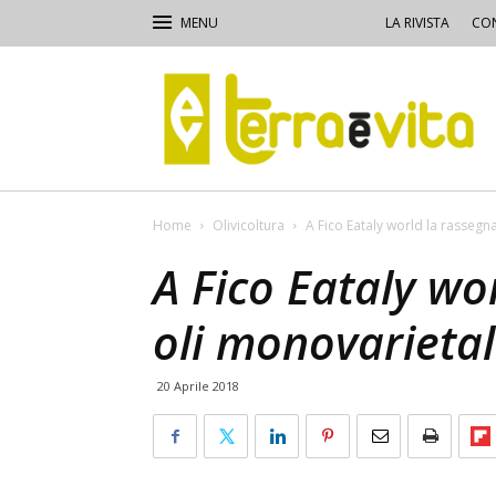
LA RIVISTA
CON
Terra
e
Vita
Home
Olivicoltura
A Fico Eataly world la rassegna
A Fico Eataly wo
oli monovarietal
20 Aprile 2018