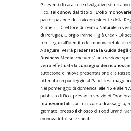
Gli eventi di carattere divulgativo si terranno
Fico,
talk show dal titolo "L'olio monovari
partecipazione della vicepresidente della Re
Grimelli - Direttore di Teatro Naturale in ves
di Perugia), Giorgio Pannelli (già Crea - Oli 
temi legati all'identità del monovarietale e r
A seguire,
verrà presentata la Guida degli o
Business Media
, che vedrà una sezione spec
verrà effettuata la
consegna dei riconosci
autoctone di nuova presentazione alla Rasseg
ottenuto un punteggio al Panel test maggiore
Nel pomeriggio di domenica, alle
16
e alle
17
pubblico di Fico, presso lo spazio di Food br
monovarietali"
con mini corso di assaggio, a 
giornate, presso il chiosco di Food Brand Marche
monovarietali selezionati.