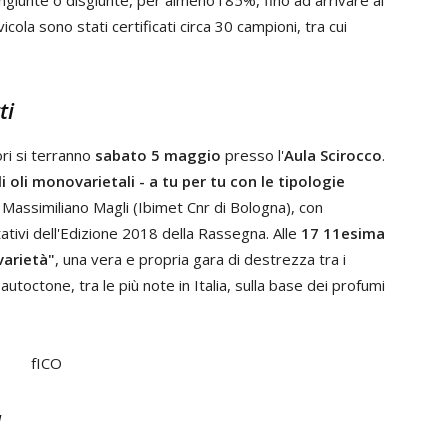
iunte o disgiunte, per almeno l’85%, fino ad arrivare al
ola sono stati certificati circa 30 campioni, tra cui
ti
ori si terranno
sabato 5 maggio
presso l'
Aula Scirocco
.
oli monovarietali - a tu per tu con le tipologie
e Massimiliano Magli (Ibimet Cnr di Bologna), con
ativi dell'Edizione 2018 della Rassegna. Alle
17
11esima
varietà"
, una vera e propria gara di destrezza tra i
 autoctone, tra le più note in Italia, sulla base dei profumi
a