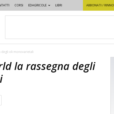
TATTI
CORSI
EDAGRICOLE
LIBRI
ABBONATI / RINN
 degli oli monovarietali
rld la rassegna degli
i