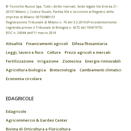
© Tecniche Nuove Spa. Tutti i diritti riservati. Sede legale Via Eritrea 21 -
20157 Milano | Codice fiscale, Partita IVA e Iscrizione al Registro delle
imprese di Milano: 00753480151
Registrazione Tribunale di Milano n. 76 del 5.3.2014 (Precedentemente
registrata presso il Tribunale di Bologna n. 4272 del 7/04/1973)
ROC n. 24344 dell’11 marzo 2014
Attualità
Finanziamenti agricoli
Difesa fitosanitaria
Leggi, lavoro e fisco
Colture
Prezzi agricoli e mercati
Fertilizzazione
Irrigazione
Zootecnia
Energie rinnovabili
Agricoltura biologica
Biotecnologie
Cambiamenti climatici
Economia circolare
EDAGRICOLE
Edagricole
Agricommercio & Garden Center
Rivista di Orticoltura e Floricoltura