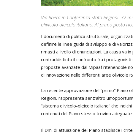
Via libera in Conferenza Stato Regioni. 32 mil
olivicolo-oleicolo italiano. Al primo posto r
I documenti di politica strutturale, organizzat
definire le linee guida di sviluppo e di valori
rimasti a livello di enunciazioni. La causa va i
contraddistinto il confronto fra i protagonisti
proposte avanzate dal Mipaaf ritenendole non
di innovazione nelle differenti aree olivicole it
La recente approvazione del “primo” Piano ol
Regioni, rappresenta senz’altro un’opportuni
“sistema olivicolo-oleicolo italiano” che indichi
contenuti del Piano stesso trovino adeguate m
Il Dm. di attuazione del Piano stabilisce i crite