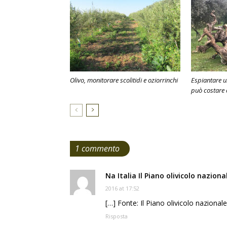
Olivo, monitorare scolitidi e oziorrinchi
Espiantare u
può costare 
1 commento
Na Italia Il Piano olivicolo nazion
2016 at 17:52
[…] Fonte: Il Piano olivicolo nazional
Risposta