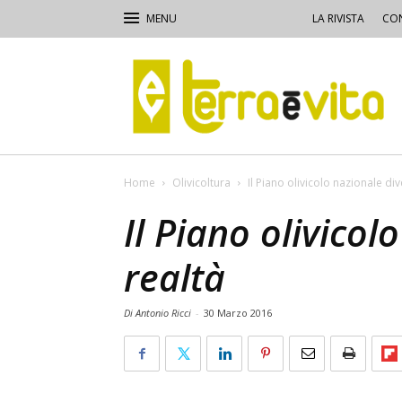
LA RIVISTA
CON
Terra
e
Vita
Home
Olivicoltura
Il Piano olivicolo nazionale div
Il Piano olivicol
realtà
Di Antonio Ricci
-
30 Marzo 2016