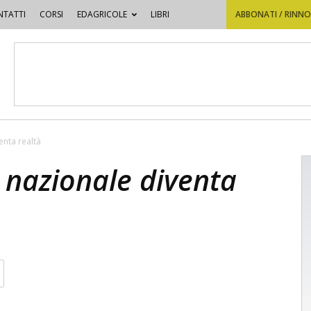
TATTI
CORSI
EDAGRICOLE
LIBRI
ABBONATI / RINN
enta realtà
o nazionale diventa