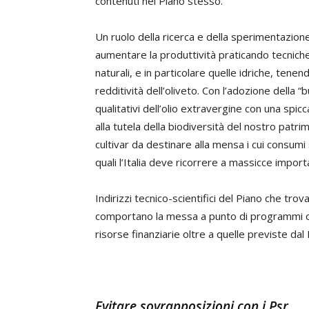
contenuti nel Piano stesso.
Un ruolo della ricerca e della sperimentazion
aumentare la produttività praticando tecnich
naturali, e in particolare quelle idriche, ten
redditività dell’oliveto. Con l’adozione della “b
qualitativi dell’olio extravergine con una spic
alla tutela della biodiversità del nostro patr
cultivar da destinare alla mensa i cui consum
quali l’Italia deve ricorrere a massicce import
Indirizzi tecnico-scientifici del Piano che trova
comportano la messa a punto di programmi ope
risorse finanziarie oltre a quelle previste dal
Evitare sovrapposizioni con i Psr