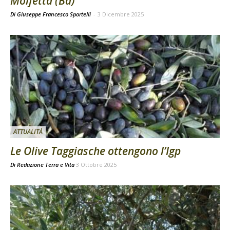
Molfetta (Ba)
Di Giuseppe Francesco Sportelli
-
3 Dicembre 2025
ATTUALITÀ
Le Olive Taggiasche ottengono l’Igp
Di
Redazione Terra e Vita
3 Ottobre 2025