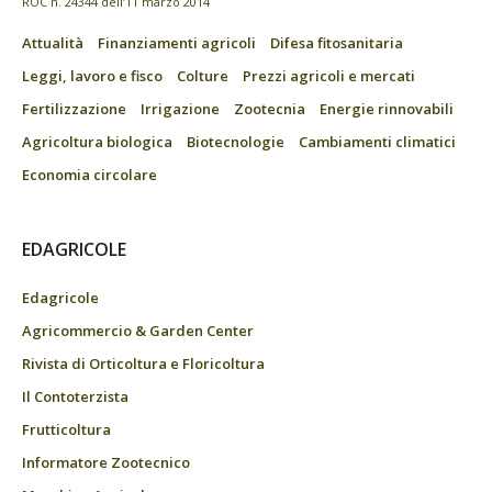
ROC n. 24344 dell’11 marzo 2014
Attualità
Finanziamenti agricoli
Difesa fitosanitaria
Leggi, lavoro e fisco
Colture
Prezzi agricoli e mercati
Fertilizzazione
Irrigazione
Zootecnia
Energie rinnovabili
Agricoltura biologica
Biotecnologie
Cambiamenti climatici
Economia circolare
EDAGRICOLE
Edagricole
Agricommercio & Garden Center
Rivista di Orticoltura e Floricoltura
Il Contoterzista
Frutticoltura
Informatore Zootecnico