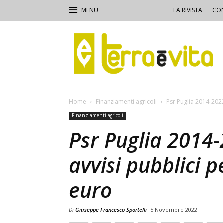
LA RIVISTA
CON
Terra
e
Vita
Home
Finanziamenti agricoli
Psr Puglia 2014-2022,
Finanziamenti agricoli
Psr Puglia 2014-
avvisi pubblici p
euro
Di
Giuseppe Francesco Sportelli
5 Novembre 2022