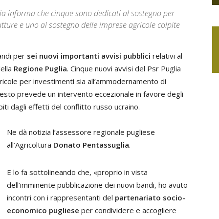
lia informa che cinque sono dedicati al sostegno per
ture e uno al sostegno delle imprese agricole colpite
andi per
sei nuovi importanti avvisi pubblici
relativi al
ella
Regione Puglia
. Cinque nuovi avvisi del Psr Puglia
gricole per investimenti sia all’ammodernamento di
l sesto prevede un intervento eccezionale in favore degli
ti dagli effetti del conflitto russo ucraino.
Ne dà notizia l’assessore regionale pugliese
all’Agricoltura
Donato Pentassuglia
.
E lo fa sottolineando che, «proprio in vista
dell’imminente pubblicazione dei nuovi bandi, ho avuto
incontri con i rappresentanti del
partenariato socio-
economico pugliese
per condividere e accogliere