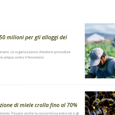
0 milioni per gli alloggi dei
dinario. Le organizzazioni chiedono procedure
a più ampia contro il fenomeno
ione di miele crolla fino al 70%
n aumento. Pesano anche la concorrenza extra Ue e gli