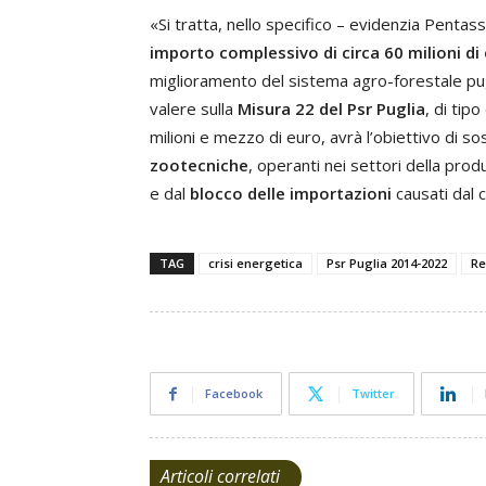
«Si tratta, nello specifico – evidenzia Pentass
importo complessivo di circa 60 milioni di
miglioramento del sistema agro-forestale pug
valere sulla
Misura 22 del Psr Puglia
, di tip
milioni e mezzo di euro, avrà l’obiettivo di sos
zootecniche
, operanti nei settori della prod
e dal
blocco delle importazioni
causati dal c
TAG
crisi energetica
Psr Puglia 2014-2022
Re
Facebook
Twitter
Articoli correlati