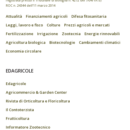
registrata presso il Tribunale di Bologna n. 4272 del 7/04/1973)
ROC n. 24344 dell’11 marzo 2014
Attualità
Finanziamenti agricoli
Difesa fitosanitaria
Leggi, lavoro e fisco
Colture
Prezzi agricoli e mercati
Fertilizzazione
Irrigazione
Zootecnia
Energie rinnovabili
Agricoltura biologica
Biotecnologie
Cambiamenti climatici
Economia circolare
EDAGRICOLE
Edagricole
Agricommercio & Garden Center
Rivista di Orticoltura e Floricoltura
Il Contoterzista
Frutticoltura
Informatore Zootecnico