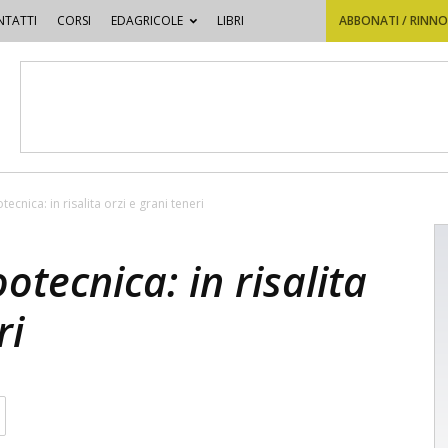
TATTI
CORSI
EDAGRICOLE
LIBRI
ABBONATI / RINN
cnica: in risalita orzi e grani teneri
otecnica: in risalita
ri