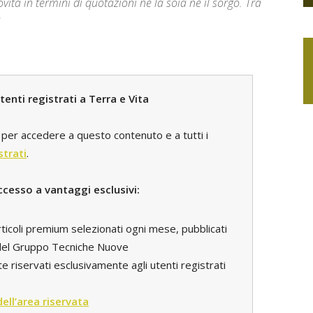
ità in termini di quotazioni né la soia né il sorgo. Tra
a
enti registrati a Terra e Vita
per accedere a questo contenuto e a tutti i
strati
.
ccesso a vantaggi esclusivi:
rticoli premium selezionati ogni mese, pubblicati
i del Gruppo Tecniche Nuove
e riservati esclusivamente agli utenti registrati
 dell’area riservata