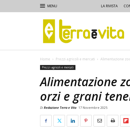
LA RIVISTA
CON
Terra
e
Vita
Home
Prezzi agricoli e mercati
Alimentazione zoote
Prezzi agricoli e mercati
Alimentazione zo
orzi e grani tene
Di
Redazione Terra e Vita
17 Novembre 2025