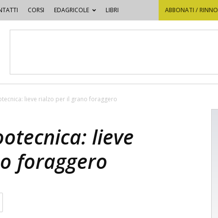
TATTI
CORSI
EDAGRICOLE
LIBRI
ABBONATI / RINN
ecnica: lieve rialzo per il grano foraggero
otecnica: lieve
ano foraggero