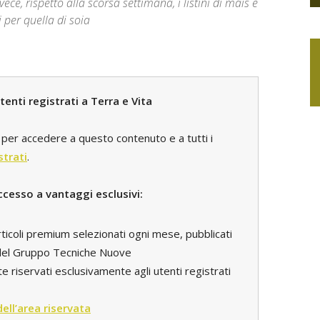
e, rispetto alla scorsa settimana, i listini di mais e
i per quella di soia
enti registrati a Terra e Vita
per accedere a questo contenuto e a tutti i
strati
.
ccesso a vantaggi esclusivi:
rticoli premium selezionati ogni mese, pubblicati
i del Gruppo Tecniche Nuove
e riservati esclusivamente agli utenti registrati
 dell’area riservata