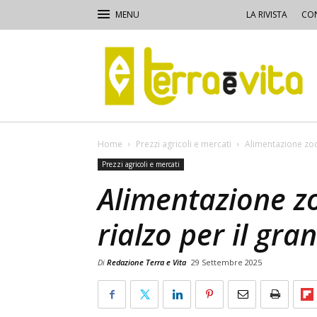
LA RIVISTA
CON
Terra
e
Vita
Home
Prezzi agricoli e mercati
Alimentazione zoot
Prezzi agricoli e mercati
Alimentazione zo
rialzo per il gr
Di
Redazione Terra e Vita
29 Settembre 2025