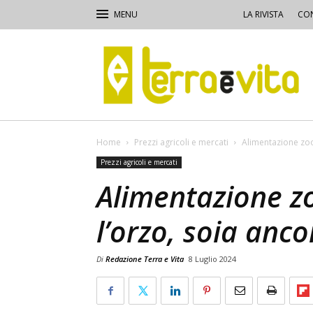
LA RIVISTA
CON
Terra
e
Vita
Home
Prezzi agricoli e mercati
Alimentazione zoot
Prezzi agricoli e mercati
Alimentazione zo
l’orzo, soia anco
Di
Redazione Terra e Vita
8 Luglio 2024