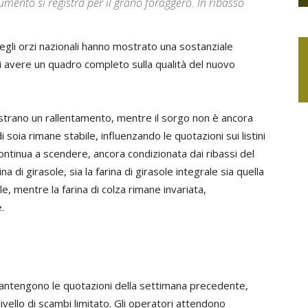
umento si registra per il grano foraggero. In ribasso
degli orzi nazionali hanno mostrato una sostanziale
di avere un quadro completo sulla qualità del nuovo
istrano un rallentamento, mentre il sorgo non è ancora
soia rimane stabile, influenzando le quotazioni sui listini
 continua a scendere, ancora condizionata dai ribassi del
a di girasole, sia la farina di girasole integrale sia quella
 mentre la farina di colza rimane invariata,
.
ntengono le quotazioni della settimana precedente,
vello di scambi limitato. Gli operatori attendono