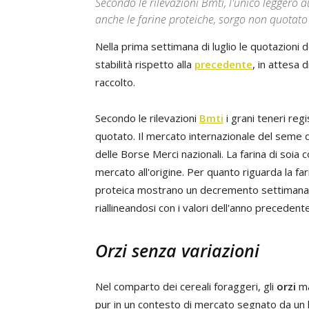
Secondo le rilevazioni Bmti, l'unico leggero a
anche le farine proteiche, sorgo non quotato
Nella prima settimana di luglio le quotazioni 
stabilità rispetto alla
precedente
, in attesa 
raccolto.
Secondo le rilevazioni
Bmti
i grani teneri reg
quotato. Il mercato internazionale del seme di 
delle Borse Merci nazionali. La farina di soia
mercato all'origine. Per quanto riguarda la farin
proteica mostrano un decremento settimanale,
riallineandosi con i valori dell'anno precedente
Orzi senza variazioni
Nel comparto dei cereali foraggeri, gli
orzi
ma
pur in un contesto di mercato segnato da un li