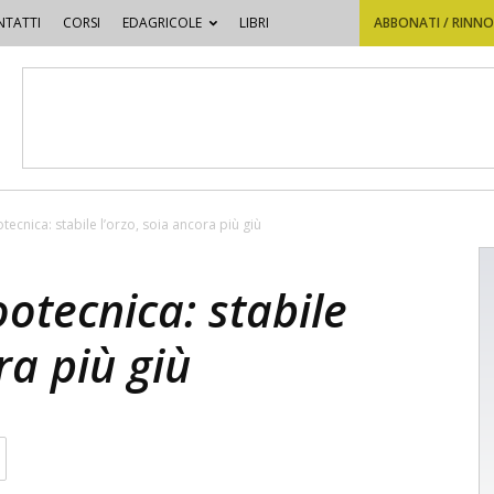
TATTI
CORSI
EDAGRICOLE
LIBRI
ABBONATI / RINN
ecnica: stabile l’orzo, soia ancora più giù
otecnica: stabile
ra più giù