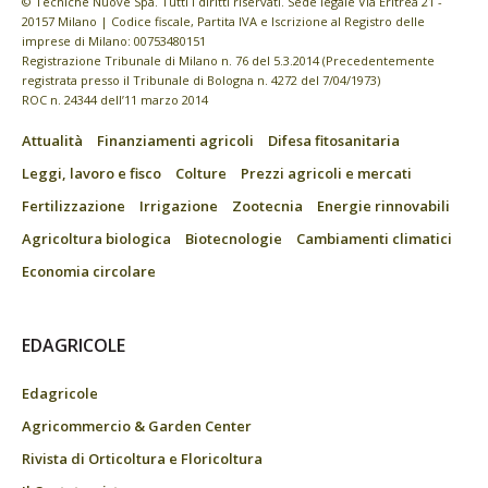
© Tecniche Nuove Spa. Tutti i diritti riservati. Sede legale Via Eritrea 21 -
20157 Milano | Codice fiscale, Partita IVA e Iscrizione al Registro delle
imprese di Milano: 00753480151
Registrazione Tribunale di Milano n. 76 del 5.3.2014 (Precedentemente
registrata presso il Tribunale di Bologna n. 4272 del 7/04/1973)
ROC n. 24344 dell’11 marzo 2014
Attualità
Finanziamenti agricoli
Difesa fitosanitaria
Leggi, lavoro e fisco
Colture
Prezzi agricoli e mercati
Fertilizzazione
Irrigazione
Zootecnia
Energie rinnovabili
Agricoltura biologica
Biotecnologie
Cambiamenti climatici
Economia circolare
EDAGRICOLE
Edagricole
Agricommercio & Garden Center
Rivista di Orticoltura e Floricoltura