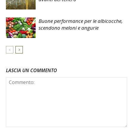
Buone performance per le albicocche,
scendono meloni e angurie
LASCIA UN COMMENTO