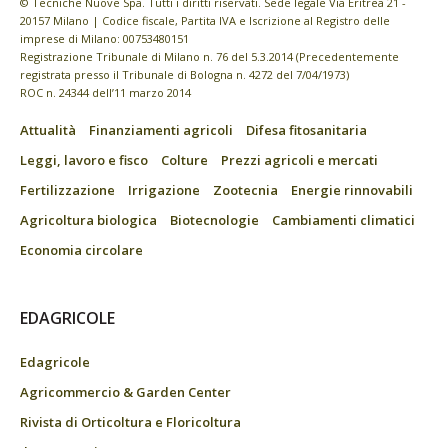
© Tecniche Nuove Spa. Tutti i diritti riservati. Sede legale Via Eritrea 21 -
20157 Milano | Codice fiscale, Partita IVA e Iscrizione al Registro delle
imprese di Milano: 00753480151
Registrazione Tribunale di Milano n. 76 del 5.3.2014 (Precedentemente
registrata presso il Tribunale di Bologna n. 4272 del 7/04/1973)
ROC n. 24344 dell’11 marzo 2014
Attualità
Finanziamenti agricoli
Difesa fitosanitaria
Leggi, lavoro e fisco
Colture
Prezzi agricoli e mercati
Fertilizzazione
Irrigazione
Zootecnia
Energie rinnovabili
Agricoltura biologica
Biotecnologie
Cambiamenti climatici
Economia circolare
EDAGRICOLE
Edagricole
Agricommercio & Garden Center
Rivista di Orticoltura e Floricoltura