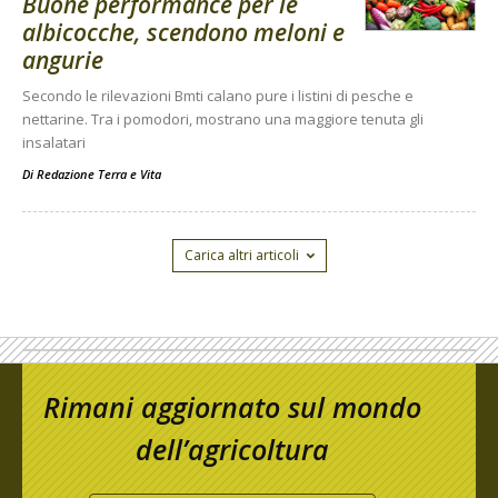
Buone performance per le
albicocche, scendono meloni e
angurie
Secondo le rilevazioni Bmti calano pure i listini di pesche e
nettarine. Tra i pomodori, mostrano una maggiore tenuta gli
insalatari
Di
Redazione Terra e Vita
Carica altri articoli
Rimani aggiornato sul mondo
dell’agricoltura