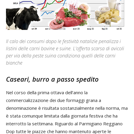
Il calo dei consumi dopo le festività natalizie penalizza i
listini delle carni bovine e suine. L'offerta scarsa di avicoli
per via della peste suina condiziona quelli delle carni
bianche
Caseari, burro a passo spedito
Nel corso della prima ottava dell’anno la
commercializzazione dei due formaggi grana a
denominazione è risultata sostanzialmente nella norma, ma
è stata comunque limitata dalla giornata festiva che ha
interrotto la settimana. Riguardo al Parmigiano Reggiano
Dop tutte le piazze che hanno mantenuto aperte le