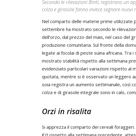
Secondo le rilevazioni Bmti, registrano un ap
colza e girasole fanno invece segnare nuovi r
Nel comparto delle materie prime utilizzate p
settembre ha mostrato secondo le rilevazio
dell’orzo, dal prezzo del mais, nel caso del g
produzione comunitaria. Sul fronte della doma
legate ai focolai di peste suina africana. Tra i
mostrato stabilità rispetto alla settimana p
evidenziato particolari variazioni rispetto al 
quotata, mentre si è osservato un leggero au
soia registra un aumento settimanale, così come
colza e di girasole integrale sono in calo, com
Orzi in risalita
Si apprezza il comparto dei cereali foraggeri.
€/t rispetto alla settimana precedente, attest