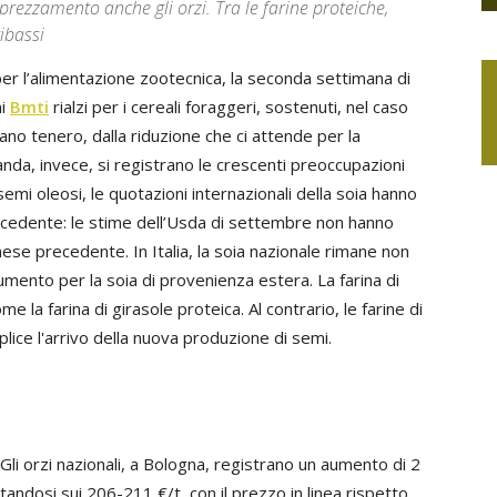
prezzamento anche gli orzi. Tra le farine proteiche,
ibassi
er l’alimentazione zootecnica, la seconda settimana di
ni
Bmti
rialzi per i cereali foraggeri, sostenuti, nel caso
rano tenero, dalla riduzione che ci attende per la
nda, invece, si registrano le crescenti preoccupazioni
 semi oleosi, le quotazioni internazionali della soia hanno
recedente: le stime dell’Usda di settembre non hanno
mese precedente. In Italia, la soia nazionale rimane non
mento per la soia di provenienza estera. La farina di
 la farina di girasole proteica. Al contrario, le farine di
plice l'arrivo della nuova produzione di semi.
 Gli orzi nazionali, a Bologna, registrano un aumento di 2
andosi sui 206-211 €/t, con il prezzo in linea rispetto