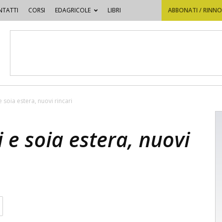
TATTI
CORSI
EDAGRICOLE
LIBRI
ABBONATI / RINN
e soia estera, nuovi rincari
i e soia estera, nuovi