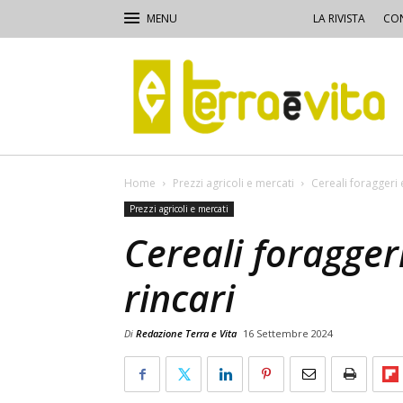
LA RIVISTA
CON
Terra
e
Vita
Home
Prezzi agricoli e mercati
Cereali foraggeri 
Prezzi agricoli e mercati
Cereali foragger
rincari
Di
Redazione Terra e Vita
16 Settembre 2024