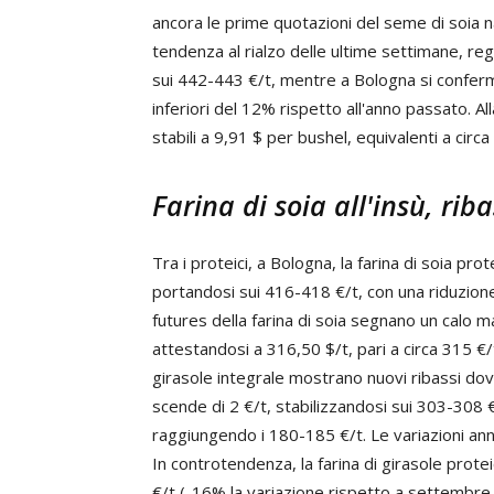
ancora le prime quotazioni del seme di soia n
tendenza al rialzo delle ultime settimane, re
sui 442-443 €/t, mentre a Bologna si confer
inferiori del 12% rispetto all'anno passato. A
stabili a 9,91 $ per bushel, equivalenti a circa
Farina di soia all'insù, riba
Tra i proteici, a Bologna, la farina di soia pro
portandosi sui 416-418 €/t, con una riduzione
futures della farina di soia segnano un calo m
attestandosi a 316,50 $/t, pari a circa 315 €/t. 
girasole integrale mostrano nuovi ribassi dovut
scende di 2 €/t, stabilizzandosi sui 303-308 €/
raggiungendo i 180-185 €/t. Le variazioni ann
In controtendenza, la farina di girasole prot
€/t (-16% la variazione rispetto a settembre