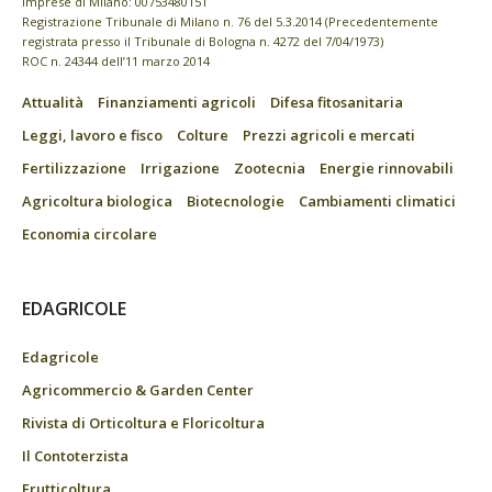
imprese di Milano: 00753480151
Registrazione Tribunale di Milano n. 76 del 5.3.2014 (Precedentemente
registrata presso il Tribunale di Bologna n. 4272 del 7/04/1973)
ROC n. 24344 dell’11 marzo 2014
Attualità
Finanziamenti agricoli
Difesa fitosanitaria
Leggi, lavoro e fisco
Colture
Prezzi agricoli e mercati
Fertilizzazione
Irrigazione
Zootecnia
Energie rinnovabili
Agricoltura biologica
Biotecnologie
Cambiamenti climatici
Economia circolare
EDAGRICOLE
Edagricole
Agricommercio & Garden Center
Rivista di Orticoltura e Floricoltura
Il Contoterzista
Frutticoltura