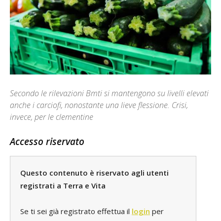
Secondo le rilevazioni Bmti si mantengono su livelli elevati
anche i carciofi, nonostante una lieve flessione. Crisi,
invece, per le clementine
Accesso riservato
Questo contenuto è riservato agli utenti
registrati a Terra e Vita
Se ti sei già registrato effettua il
login
per